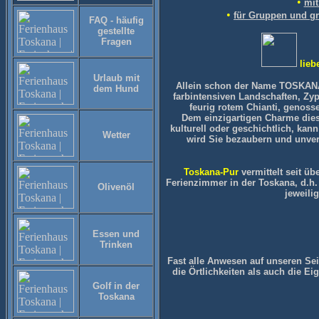
•
mit
•
für Gruppen und gr
FAQ - häufig
gestellte
Fragen
lieb
Urlaub mit
Allein schon der Name TOSKANA 
dem Hund
farbintensiven Landschaften, Zy
feurig rotem Chianti, genos
Dem einzigartigen Charme diese
kulturell oder geschichtlich, kan
Wetter
wird Sie bezaubern und unve
Toskana-Pur
vermittelt seit ü
Ferienzimmer in der Toskana, d.h.
Olivenöl
jeweili
Essen und
Trinken
Fast alle Anwesen auf unseren Se
die Örtlichkeiten als auch die E
Golf in der
Toskana