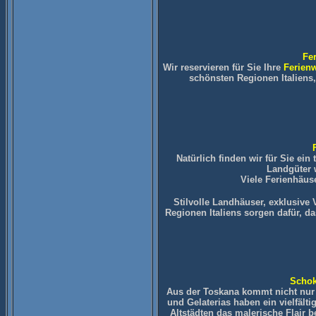
Fe
Wir reservieren für Sie Ihre
Ferie
schönsten Regionen Italiens
Natürlich finden wir für Sie ein
Landgüter w
Viele Ferienhäus
Stilvolle Landhäuser, exklusive
Regionen Italiens sorgen dafür, d
Schok
Aus der Toskana kommt nicht nur 
und Gelaterias haben ein vielfält
Altstädten das malerische Flair 