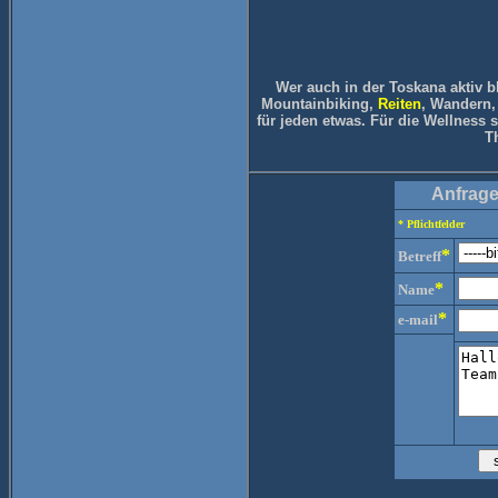
Wer auch in der Toskana aktiv ble
Mountainbiking,
Reiten
, Wandern, 
für jeden etwas. Für die Wellness
T
Anfrage
* Pflichtfelder
*
Betreff
*
Name
*
e-mail