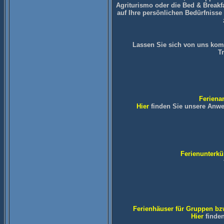
Agriturismo oder die Bed & Breakfas
auf Ihre persönlichen Bedürfnisse 
Lassen Sie sich von uns komp
T
Feriena
Hier
finden Sie unsere Anwes
Ferienunterkü
Ferienhäuser für Gruppen bz
Hier
finde