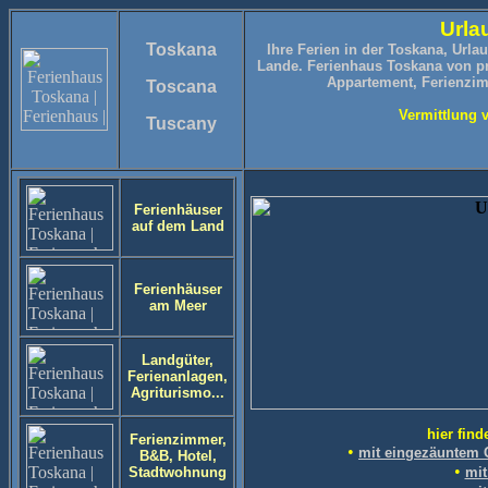
Urla
Toskana
Ihre Ferien in der Toskana, Url
Lande.
Ferienhaus Toskana von pr
Appartement, Ferienzimm
Toscana
Vermittlung 
Tuscany
Ferienhäuser
auf dem Land
Ferienhäuser
am Meer
Landgüter,
Ferienanlagen,
Agriturismo...
hier fin
Ferienzimmer,
•
mit eingezäuntem G
B&B, Hotel,
•
Stadtwohnung
mit