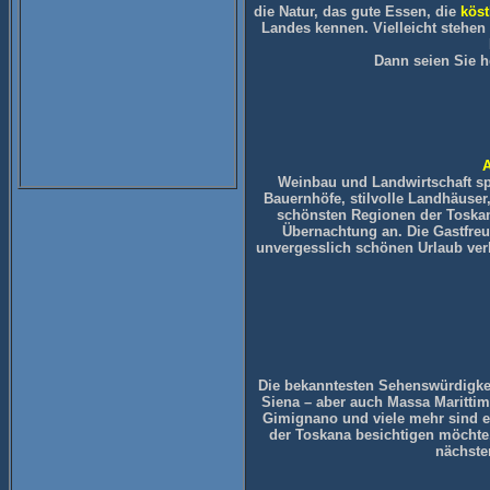
die Natur, das gute Essen, die
köst
Landes kennen. Vielleicht stehen
Dann seien Sie h
A
Weinbau und Landwirtschaft spi
Bauernhöfe, stilvolle Landhäuser
schönsten Regionen der Toskan
Übernachtung an. Die Gastfreun
unvergesslich schönen Urlaub ver
Die bekanntesten Sehenswürdigkei
Siena – aber auch Massa Marittima
Gimignano und viele mehr sind ei
der Toskana besichtigen möchte,
nächste