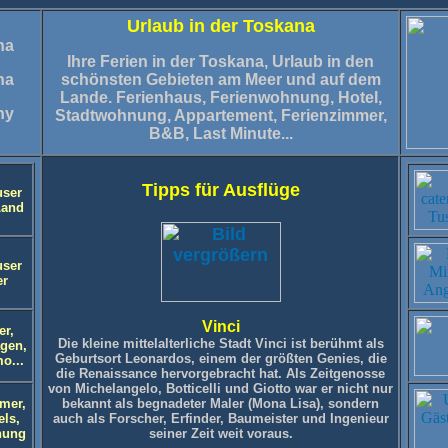
Urlaub in der Toskana
na
Ihre Ferien in der Toskana, Urlaub in den
na
schönsten Gebieten am Meer und auf dem
Lande.
Ferienhaus, Ferienwohnung, Hotel,
ny
Stadtwohnung, Appartement, Ferienzimmer,
B&B, Last Minute...
Tipps für Ausflüge
user
Land
user
r
Vinci
er,
Die kleine mittelalterliche Stadt Vinci ist berühmt als
agen,
Geburtsort Leonardos, einem der größten Genies, die
o...
die Renaissance hervorgebracht hat. Als Zeitgenosse
von Michelangelo, Botticelli und Giotto war er nicht nur
mer,
bekannt als begnadeter Maler (Mona Lisa), sondern
els,
auch als Forscher, Erfinder, Baumeister und Ingenieur
nung
seiner Zeit weit voraus.