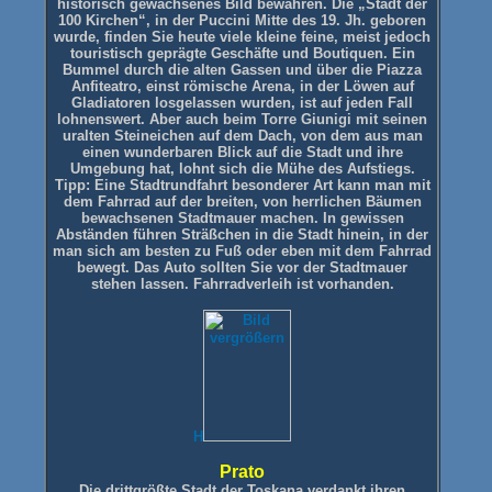
historisch gewachsenes Bild bewahren. Die „Stadt der
100 Kirchen“, in der Puccini Mitte des 19. Jh. geboren
wurde, finden Sie heute viele kleine feine, meist jedoch
touristisch geprägte Geschäfte und Boutiquen. Ein
Bummel durch die alten Gassen und über die Piazza
Anfiteatro, einst römische Arena, in der Löwen auf
Gladiatoren losgelassen wurden, ist auf jeden Fall
lohnenswert. Aber auch beim Torre Giunigi mit seinen
uralten Steineichen auf dem Dach, von dem aus man
einen wunderbaren Blick auf die Stadt und ihre
Umgebung hat, lohnt sich die Mühe des Aufstiegs.
Tipp: Eine Stadtrundfahrt besonderer Art kann man mit
dem Fahrrad auf der breiten, von herrlichen Bäumen
bewachsenen Stadtmauer machen. In gewissen
Abständen führen Sträßchen in die Stadt hinein, in der
man sich am besten zu Fuß oder eben mit dem Fahrrad
bewegt. Das Auto sollten Sie vor der Stadtmauer
stehen lassen. Fahrradverleih ist vorhanden.
H
Prato
Die drittgrößte Stadt der Toskana verdankt ihren