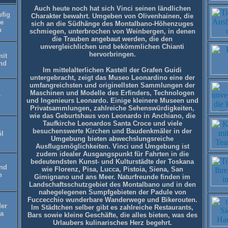
Auch heute noch hat sich Vinci seinen ländlichen
ufig
Charakter bewahrt. Umgeben von Olivenhainen, die
te
sich an die Südhänge des Montalbano-Höhenzuges
n
schmiegen, unterbrochen von Weinbergen, in denen
die Trauben angebaut werden, die den
unvergleichlichen und bekömmlichen Chianti
hervorbringen.
mit
nd
Im mittelalterlichen Kastell der Grafen Guidi
untergebracht, zeigt das Museo Leonardino eine der
umfangreichsten und originellsten Sammlungen der
Maschinen und Modelle des Erfinders, Technologen
r
und Ingenieurs Leonardo. Einige kleinere Museen und
Privatsammlungen, zahlreiche Sehenswürdigkeiten,
wie das Geburtshaus von Leonardo in Anchiano, die
Taufkirche Leonardos Santa Croce und viele
besuchenswerte Kirchen und Baudenkmäler in der
öl
Umgebung bieten abwechslungsreiche
Ausflugsmöglichkeiten. Vinci und Umgebung ist
zudem idealer Ausgangspunkt für Fahrten in die
bedeutendsten Kunst- und Kulturstädte der Toskana
nd
wie Florenz, Pisa, Lucca, Pistoia, Siena, San
n
Gimignano und ans Meer. Naturfreunde finden im
Landschaftsschutzgebiet des Montalbano und in den
nahegelegenen Sumpfgebieten der Padule von
Fuccecchio wunderbare Wanderwege und Bikerouten.
der
Im Städtchen selber gibt es zahlreiche Restaurants,
a
Bars sowie kleine Geschäfte, die alles bieten, was des
Urlaubers kulinarisches Herz begehrt.