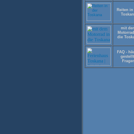
Reiten in
Toskan
mit de
Motorrad
die Tosk
FAQ - hä
gestell
Frage