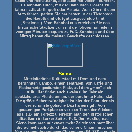
Cafés und Restaurants, aber auch mit vielen Touristen.
Es empfiehlt sich, mit der Bahn nach Florenz zu
fahren, z.B. ab Empoli oder Pistoia. Wenn Sie mit dem
Auto fahren, parken Sie am besten in der Tiefgarage
des Hauptbahnhofs (gut ausgeschildert mit
„Stazione“). Vom Bahnhof aus erreichen Sie das
historische Stadtzentrum mit der Shoppingmeile in
wenigen Minuten bequem zu Fuß. Sonntags und über
Mittag haben die meisten Geschäfte geschlossen.
Siena
Mittelalterliche Kulturstadt mit Dom und dem
berühmten Campo, einem zentralen, von Cafès und
Restaurants gesäumten Platz, auf dem „man“ sich
trifft. Hier findet auch zweimal im Jahr ein
spektakuläres Pferderennen, der berühmte Palio, statt.
Die größte Sehenswürdigkeit ist hier der Dom, der als
der schönste gotische Bau Italiens gilt.
Von
geräumigen Parkplätzen vor den Toren der Altstadt
aus, z.B. am Fortezza, erreicht man den historischen
Stadtkern in kurzer Zeit zu Fuß. Den Ausflug nach
Siena kann man mit etwas mehr Zeiteinsatz statt über
die Schnellstraße durch das schöne Chianti machen.
Von der traditionsreichen Chiangiana (SS 222) aus, die