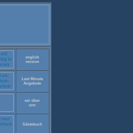
english
version
Last Minute
Angebote
wir über
uns
Gästebuch