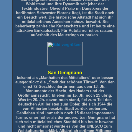
Wohlstand und ihre Dynamik seit jeher der
Textilindustrie. Obwohl Prato im Dunstkreis der
berühmten Schwester Florenz liegt, ist die Stadt doch
ein Besuch wert. Die historische Altstadt hat sich ihr
mittelalterliches Aussehen nahezu bewahrt. Sie
beherbergt zahlreiche Kunstschätze und ist heute eine
attraktive Einkaufsstadt. Für Autofahrer ist es ratsam,
außerhalb des Mauerrings zu parken.
San Gimignano
bekannt als „Manhatten des Mittelalters“ oder besser
ausgedrückt: die „Stadt der schönen Türme“. Von den
einst 72 Geschlechtertürmen aus dem 13. Jh.,
Monumente der Macht, des Haders und der
Großmannssucht, blieben im 16. Jh. noch 25 übrig.
Was im 20. Jh. davon noch stand, fiel zum Teil den
deutschen Artilleristen zum Opfer, die sich 1944 die
von Alliierten besetzte Stadt zurück eroberten.
Geblieben sind immerhin noch 15 dieser imposanten
Türme, einer höher als der andere. San Gimignano hat
sich sein mittelalterliches Stadtbild bis heute bewahrt,
und nicht umsonst wurde es von der UNESCO zum
Weltkulturerbe erklärt. Alljährlich strömen Millionen