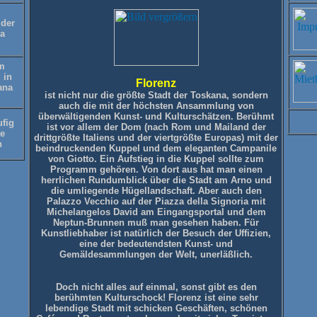
 der
a
m
 in
Florenz
ana
ist nicht nur die größte Stadt der Toskana, sondern
auch die mit der höchsten Ansammlung von
überwältigenden Kunst- und Kulturschätzen. Berühmt
ufig
ist vor allem der Dom (nach Rom und Mailand der
te
drittgrößte Italiens und der viertgrößte Europas) mit der
n
beindruckenden Kuppel und dem eleganten Campanile
von Giotto. Ein Aufstieg in die Kuppel sollte zum
Programm gehören. Von dort aus hat man einen
herrlichen Rundumblick über die Stadt am Arno und
die umliegende Hügellandschaft. Aber auch den
Palazzo Vecchio auf der Piazza della Signoria mit
Michelangelos David am Eingangsportal und dem
Neptun-Brunnen muß man gesehen haben. Für
Kunstliebhaber ist natürlich der Besuch der Uffizien,
eine der bedeutendsten Kunst- und
Gemäldesammlungen der Welt, unerläßlich.
Doch nicht alles auf einmal, sonst gibt es den
berühmten Kulturschock! Florenz ist eine sehr
lebendige Stadt mit schicken Geschäften, schönen