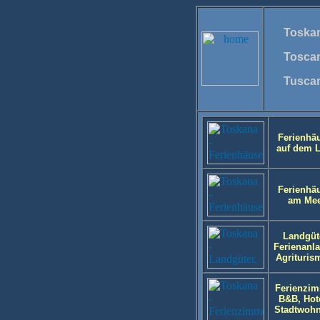
Toska
Tosca
Tusca
Ferienhä
auf dem 
Ferienhä
am Mee
Landgüt
Ferienanl
Agriturism
Ferienzim
B&B, Hot
Stadtwoh