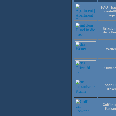
FAQ - hä
gestell
Frage
Urlaub 
dem Hu
Wette
Oliven
Essen u
Trinke
Golf in 
Toskan