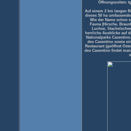
Öffnungszeiten: t
Auf einem 2 km langen 
dieses 50 ha umfassenden
Wie der Name schon sa
Fauna (Hirsche, Braun
Luchse, Stachelschwe
herrliche Ausblicke auf 
Nationalparks Casentino.
des Casentino sowie ein
Restaurant (geöffnet Oste
des Casentino findet man
s