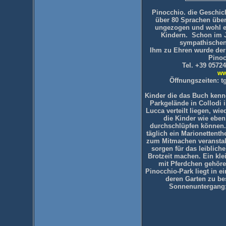
Pinocchio. die Geschic
über 80 Sprachen übers
ungezogen und wohl ei
Kindern. Schon im J
sympathischen
Ihm zu Ehren wurde der 
Pinoc
Tel. +39 0572
ww
Öffnungszeiten: t
Kinder die das Buch kenn
Parkgelände in Collodi 
Lucca verteilt liegen, wi
die Kinder wie ebe
durchschlüpfen können. 
täglich ein Marionettent
zum Mitmachen veranstalt
sorgen für das leiblich
Brotzeit machen. Ein klei
mit Pferdchen gehöre
Pinocchio-Park liegt in e
deren Garten zu besi
Sonnenuntergang; V