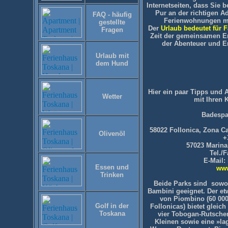
Internetseiten, dass Sie
Pur an der richtigen A
FAQ - häufig
Ferienwohnungen ma
gestellte
Der
Urlaub bedeutet für 
Fragen
Zeit der gemeinsamen E
der Abenteuer und E
Urlaub mit
dem Hund
Hier ein paar Tipps und
Wetter
mit Ihren 
Badespa
58022 Follonica, Zona Ca
Olivenöl
+
57023 Marina
Tel./
E-Mail:
Essen und
www
Trinken
Beide Parks sind sowohl
Bambini geeignet. Der et
von Piombino (60 00
Golf in der
Follonicas) bietet glei
Toskana
vier Tobogan-Rutschen
Kleinen sowie eine »l