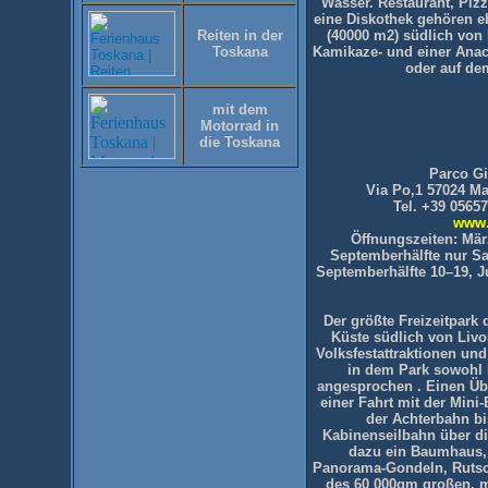
Wasser. Restaurant, Pizz
eine Diskothek gehören e
Reiten in der
(40000 m2) südlich von 
Toskana
Kamikaze- und einer Ana
oder auf de
mit dem
Motorrad in
die Toskana
Parco Gi
Via Po,1 57024 Ma
Tel. +39 0565
www.
Öffnungszeiten: März
Septemberhälfte nur Sa,
Septemberhälfte 10–19, Ju
Der größte Freizeitpark 
Küste südlich von Livo
Volksfestattraktionen un
in dem Park sowohl 
angesprochen . Einen Übe
einer Fahrt mit der Mini
der Achterbahn bi
Kabinenseilbahn über di
dazu ein Baumhaus, 
Panorama-Gondeln, Rutsc
des 60 000qm großen, mi