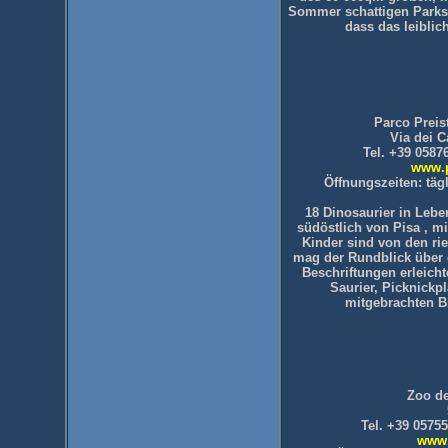
Sommer schattigen Parks.
dass das leiblic
Parco Preis
Via dei C
Tel. +39 0587
www.p
Öffnungszeiten: täg
18 Dinosaurier in Lebe
südöstlich von Pisa , m
Kinder sind von den ri
mag der Rundblick über 
Beschriftungen erleicht
Saurier, Picknickp
mitgebrachten Br
Zoo d
Tel. +39 0575
www.