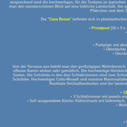
ansprechend sind die hochwertigen, für die Toskana so typischen
man den wunderschönen Blick auf eine liebliche Landschaft. Am p
Plätzchen und dem 
Die
"Casa Rossa"
befindet sich in phantastische
•
Privatpool
(10 x 5 x
• Parkplatz mit ab
• Überdachte
• Umzäu
Von der Terrasse aus betritt man den großzügigen Wohnbereich
offenen Kamin wirken sehr gemütlich. Die hochwertige Holzküche
Garten. Die Schränke in den drei Schlafzimmern sind vom Schre
Schränke. Hochwertiges Cotto-Mosaik und massive Marmorplatten,
Rustikale Holzbalkendecken und der landest
• 1
• 3 Schlafzimmer mit jeweils 
• Voll ausgestattete Küche: Kühlschrank mit Gefrierfach
• Woh
•