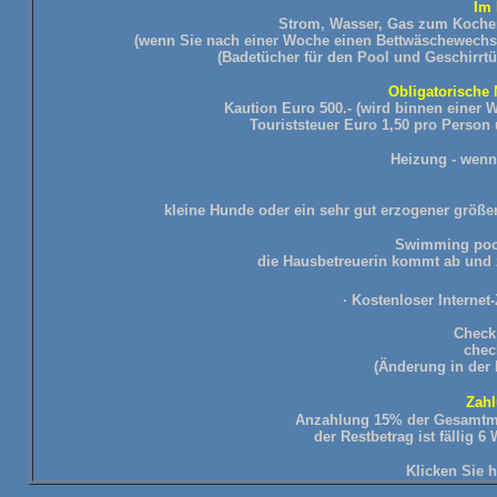
Im 
Strom, Wasser, Gas zum Koche
(wenn Sie nach einer Woche einen Bettwäschewechsel
(Badetücher für den Pool und Geschirrtü
Obligatorische 
Kaution Euro 500.- (wird binnen einer 
Touriststeuer Euro 1,50 pro Person u
Heizung - wenn
kleine Hunde oder ein sehr gut erzogener größe
Swimming pool 
die Hausbetreuerin kommt ab und z
· Kostenloser Intern
Check 
chec
(Änderung in der
Zah
Anzahlung 15% der Gesamtmi
der Restbetrag ist fällig
Klicken Sie 