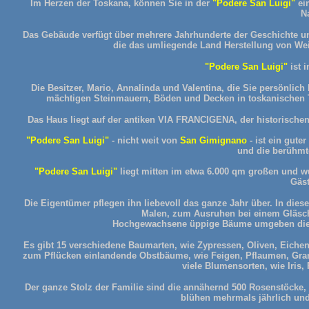
Im Herzen der Toskana, können Sie in der
"Podere San Luigi"
ei
N
Das Gebäude verfügt über mehrere Jahrhunderte der Geschichte u
die das umliegende Land Herstellung von Wein
"Podere San Luigi"
ist 
Die Besitzer, Mario, Annalinda und Valentina, die Sie persönli
mächtigen Steinmauern, Böden und Decken in toskanischen Te
Das Haus liegt auf der antiken VIA FRANCIGENA, der historischen
"Podere San Luigi"
- nicht weit von
San Gimignano
- ist ein gute
und die berühmt
"Podere San Luigi"
liegt mitten im etwa 6.000 qm großen und 
Gäst
Die Eigentümer pflegen ihn liebevoll das ganze Jahr über. In di
Malen, zum Ausruhen bei einem Gläsc
Hochgewachsene üppige Bäume umgeben die 
Es gibt 15 verschiedene Baumarten, wie Zypressen, Oliven, Eiche
zum Pflücken einlandende Obstbäume, wie Feigen, Pflaumen, Gran
viele Blumensorten, wie Iris,
Der ganze Stolz der Familie sind die annähernd 500 Rosenstöck
blühen mehrmals jährlich und