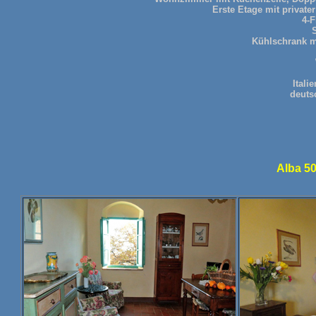
Erste Etage mit privater
4-
Kühlschrank mi
Itali
deuts
Alba 50