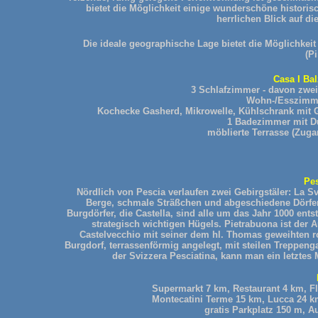
bietet die Möglichkeit einige wunderschöne histori
herrlichen Blick auf d
Die ideale geographische Lage bietet die Möglichkeit
(P
Casa I Ba
3 Schlafzimmer - davon zwei
Wohn-/Esszimme
Kochecke Gasherd, Mikrowelle, Kühlschrank mit Gef
1 Badezimmer mit D
möblierte Terrasse (Zuga
Pes
Nördlich von Pescia verlaufen zwei Gebirgstäler: La S
Berge, schmale Sträßchen und abgeschiedene Dörfer 
Burgdörfer, die Castella, sind alle um das Jahr 1000 en
strategisch wichtigen Hügels. Pietrabuona ist der
Castelvecchio mit seiner dem hl. Thomas geweihten ro
Burgdorf, terrassenförmig angelegt, mit steilen Treppen
der Svizzera Pesciatina, kann man ein letztes 
Supermarkt 7 km, Restaurant 4 km, Fl
Montecatini Terme 15 km, Lucca 24 km
gratis Parkplatz 150 m, A