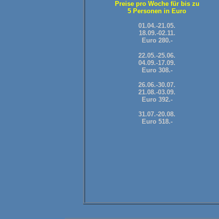
Preise pro Woche für bis zu
5 Personen in Euro
01.04.-21.05.
18.09.-02.11.
Euro 280.-
22.05.-25.06.
04.09.-17.09.
Euro 308.-
26.06.-30.07.
21.08.-03.09.
Euro 392.-
31.07.-20.08.
Euro 518.-