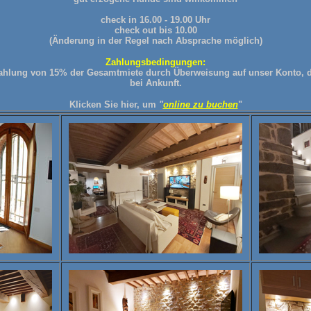
check in 16.00 - 19.00 Uhr
check out bis 10.00
(Änderung in der Regel nach Absprache möglich)
Zahlungsbedingungen:
hlung von 15% der Gesamtmiete durch Überweisung auf unser Konto, d
bei Ankunft.
Klicken
Sie hier, um
"
online zu buchen
"