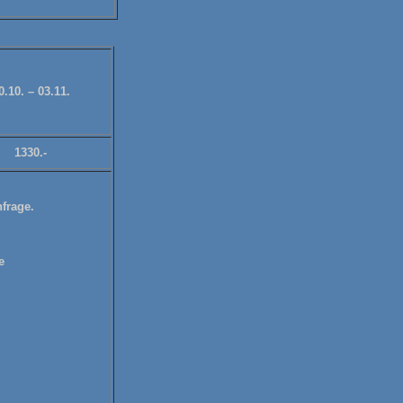
0.10. – 03.11.
1330.-
nfrage.
e