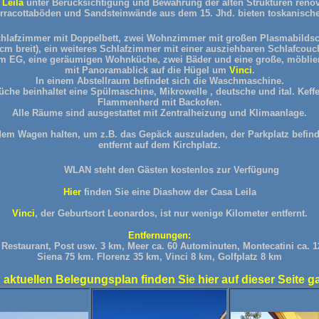
 Leila
unter Berücksichtigung und Bewahrung der alten Strukturen renov
erracottaböden und Sandsteinwände aus dem 15. Jhd. bieten toskanisch
chlafzimmer mit Doppelbett, zwei Wohnzimmer mit großen Plasmabildsc
cm breit), ein weiteres Schlafzimmer mit einer ausziehbaren Schlafcouch
im EG, eine geräumigen Wohnküche, zwei Bäder und eine große, möblier
mit Panoramablick auf die Hügel um
Vinci
.
In einem Abstellraum befindet sich die Waschmaschine.
Küche beinhaltet eine Spülmaschine, Mikrowelle , deutsche und ital. Kef
Flammenherd mit Backofen.
Alle Räume sind ausgestattet mit Zentralheizung und Klimaanlage.
m Wagen halten, um z.B. das Gepäck auszuladen, der Parkplatz befind
entfernt auf dem Kirchplatz.
WLAN steht den Gästen kostenlos zur Verfügung
Hier
finden Sie eine Diashow der Casa Leila
Vinci
, der Geburtsort Leonardos, ist nur wenige Kilometer entfernt.
Entfernungen:
 Restaurant, Post usw. 3 km
, Meer ca. 60 Autominuten, Montecatini ca. 
Siena 75 km. Florenz 35 km, Vinci 8 km, Golfplatz 8 km
 aktuellen Belegungsplan finden Sie hier auf dieser Seite g