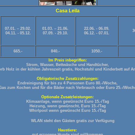
Casa Leila
07.01. – 29.02.
01.03. – 21.06.
22.06. - 06.09.
3
04.11. - 05.12.
07.09. - 29.10.
06.12. - 07.01.
665.-
840.-
1050.-
Im Preis inbegriffen:
Strom, Wasser, Bettwäsche und Handtücher,
rb Holz in der kühlen Jahreszeit gratis, Hochstuhl und Kinderbett auf A
Obligatorische Zusatzzahlungen:
Endreinigung für bis zu 4 Personen Euro 80.-/Woche,
Gas zum Kochen und für die Bäder nach Verbrauch oder Euro 25.-/Woch
Optionale Zusatzleistungen:
Klimaanlage, wenn gewünscht Euro 15.-/Tag
Heizung, wenn gewünscht, Euro 15.-/Tag
Whirlpool wenn gewünscht Euro 15.-/Tag
WLAN steht den Gästen gratis zur Verfügung
Haustiere:
gut erzogene Hunde sind willkommen