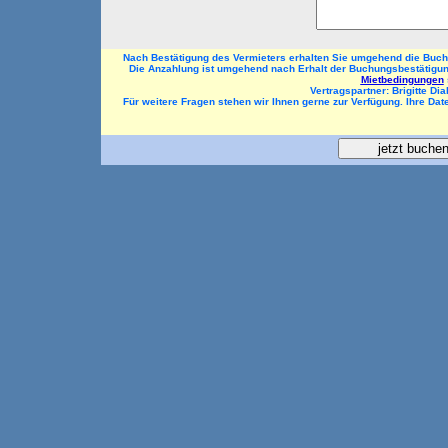
Nach Bestätigung des Vermieters erhalten Sie umgehend die Buc
Die Anzahlung ist umgehend nach Erhalt der Buchungsbestätigun
Mietbedingungen
Vertragspartner: Brigitte Dia
Für weitere Fragen stehen wir Ihnen gerne zur Verfügung. Ihre Da