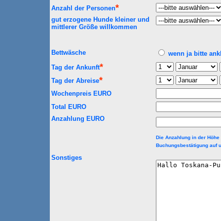
*
Anzahl der Personen
gut erzogene Hunde kleiner und
mittlerer Größe willkommen
Bettwäsche
wenn ja bitte ank
*
Tag der Ankunft
*
Tag der Abreise
Wochenpreis EURO
Total EURO
Anzahlung EURO
Die Anzahlung in der Höhe 
Buchungsbestätigung auf u
Sonstiges