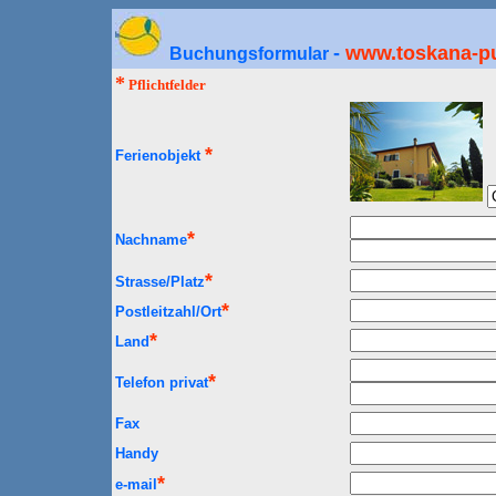
-
www.toskana-p
Buchungsformular
*
Pflichtfelder
*
Ferienobjekt
*
Nachname
*
Strasse/Platz
*
Postleitzahl/Ort
*
Land
*
Telefon privat
Fax
Handy
*
e-mail