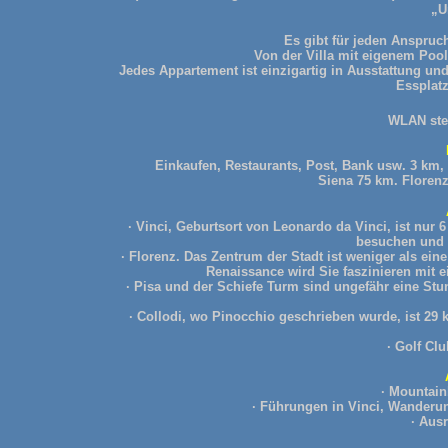
„U
Es gibt für jeden Anspruch
Von der Villa mit eigenem Pool
Jedes Appartement ist einzigartig in Ausstattung u
Essplat
WLAN ste
Einkaufen, Restaurants, Post, Bank usw. 3 km
,
Siena 75 km. Florenz
· Vinci, Geburtsort von Leonardo da Vinci, ist nur
besuchen und 
· Florenz. Das Zentrum der Stadt ist weniger als ei
Renaissance wird Sie faszinieren mit 
· Pisa und der Schiefe Turm sind ungefähr eine Stund
· Collodi, wo Pinocchio geschrieben wurde, ist 29 
· Golf Cl
· Mountain
· Führungen in Vinci, Wanderun
· Ausr