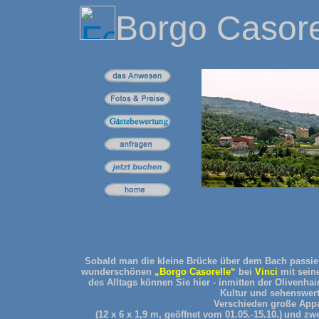
Borgo Casore
Sobald man die kleine Brücke über dem Bach passie
wunderschönen
„Borgo Casorelle“
bei
Vinci
mit sein
des Alltags können Sie hier - inmitten der Olivenh
Kultur und sehenswert
Verschieden große App
(12 x 6 x 1,9 m, geöffnet vom 01.05.-15.10.)
und zw