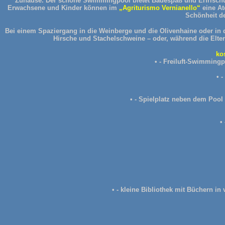
Zuhause. Der schöne Swimmingpool bietet Badespaß und Erfrischu
Erwachsene und Kinder können im
„Agriturismo Vernianello“
eine A
Schönheit d
Bei einem Spaziergang in die Weinberge und die Olivenhaine oder in 
Hirsche und Stachelschweine – oder, während die Elte
ko
• - Freiluft-Swimmingp
• 
• - Spielplatz neben dem Pool 
•
• - kleine Bibliothek mit Büchern i