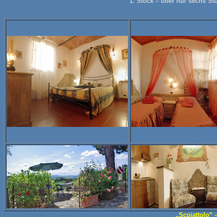
1. Stock – über nur sechs S
„Scoiattolo“ 