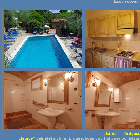
Essen sowie 
„Istrice“ – Erdges
„Istrice“
befindet sich im Erdgeschoss und hat zwei Schlafzi