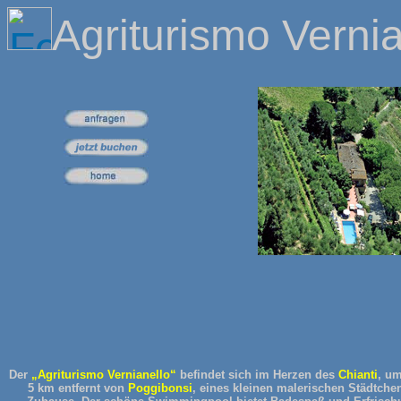
Agriturismo Vernia
Der
„Agriturismo Vernianello“
befindet sich im Herzen des
Chianti
, u
5 km entfernt von
Poggibonsi
, eines kleinen malerischen Städtche