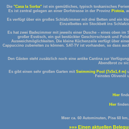
Die
"Casa
la Sorba”
ist ein gemütliches, typisch toskanisches Ferien
Es ist zentral gelegen an einer Dorfstrasse in der Provinz
Pistoia
, 
Es verfügt über ein großes Schlafzimmer mit drei Betten und ein kl
Einzelbettes ein Stockbett ins Schlafz
Es hat zwei Badezimmer mit jeweils einer Dusche – eines oben im 
großer Esstisch, ein gut bestückter Geschirrschrank und Pols
Ausweichmöglichkeiten. Die kleine Küchenzeile verfügt über ein
Cappuccino zubereiten zu können. SAT-TV ist vorhanden, so dass au
Den Gästen steht zusätzlich noch eine antike Cantina zur Verfügu
Abendbrot zu sic
Es gibt einen sehr großen Garten mit
Swimming Pool
(7x5x1,4 m)
Feinstes Olivenöl
Hier
find
Hier
finden
Meer ca. 60 Autominuten, Pisa 60 km,
»»» Einen aktuellen Belegun