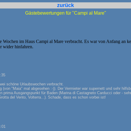
zurück
Gästebewertungen für "Campi al Mare"
e Wochen im Haus Campi al Mare verbracht. Es war von Anfang an kei
r wider hinfahren.
:35
wei schöne Urlaubswochen verbracht.
ig (von "Maia" mal abgesehen :-)). Der Vermieter war supernett und sehr hilf
ein prima Ausgangspunkt für Baden (Marina di Castagneto Carducci oder - seh
 Grotta del Vento, Volterra...). Schade, dass es schon vorbei ist!
8:01