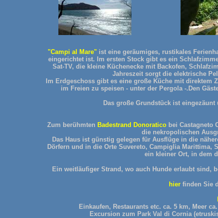
"Campi al Mare"
ist eine geräumiges, rustikales Ferienh
eingerichtet ist. Im ersten Stock gibt es ein Schlafzim
Sat-TV, die kleine Küchenecke mit Backofen, Schlafzi
Jahreszeit sorgt die elektrische P
Im Erdgeschoss gibt es eine große Küche mit direktem 
im Freien zu speisen - unter der Pergola -.Den Gäs
Das große Grundstück ist eingezäunt 
Zum berühmten
Badestrand Donoratico
bei Castagneto C
die nekropolischen Ausgr
Das Haus ist günstig gelegen für Ausflüge in die nähe
Dörfern und in die Orte Suvereto, Campiglia Marittima, 
ein kleiner Ort, in dem d
Ein weitläufiger Strand, wo auch Hunde erlaubt sind, b
hier
finden Sie 
Einkaufen, Restaurants etc. ca. 5 km, Meer c
Excursion zum Park Val di Cornia (etrusk