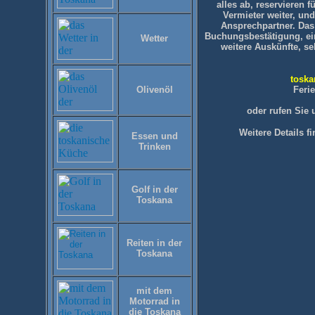
alles ab, reservieren f
Vermieter weiter, und
Ansprechpartner. Das
Buchungsbestätigung, e
Wetter
weitere Auskünfte, se
toska
Olivenöl
Feri
oder rufen Sie u
Weitere Details f
Essen und
Trinken
Golf in der
Toskana
Reiten in der
Toskana
mit dem
Motorrad in
die Toskana