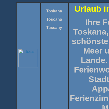
Urlaub i
Toskana
Toscana
Ihre F
Tuscany
Toskana,
schönste
Meer 
Lande.
Ferienwo
Stad
App
Ferienzim
M