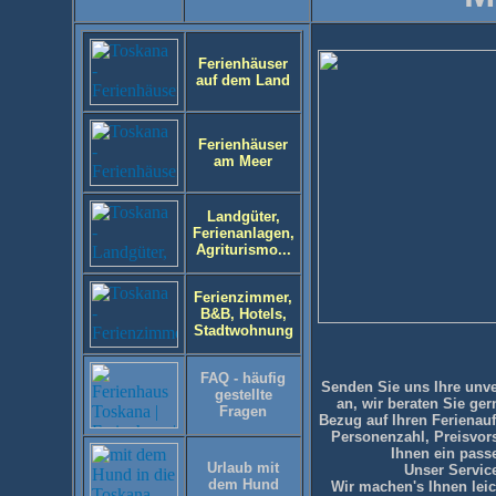
Ferienhäuser
auf dem Land
Ferienhäuser
am Meer
Landgüter,
Ferienanlagen,
Agriturismo...
Ferienzimmer,
B&B, Hotels,
Stadtwohnung
FAQ - häufig
Senden Sie uns Ihre
unve
gestellte
an, wir beraten Sie ge
Fragen
Bezug auf Ihren Ferienauf
Personenzahl, Preisvors
Ihnen ein pass
Urlaub mit
Unser Service
dem Hund
Wir machen's Ihnen leich