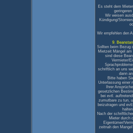
Es steht dem Mieter 
geringere
Wir weisen ausd
Kündigung/Stornieru
od
Wir empfehlen den A
9. Beansta
Sollten beim Bezug 
Mietzeit Mängel am 
sind diese Bea
Vermieter/E
Sprachproblemen
schriftlich an uns w
dann an
Bitte haben Si
Unterlassung einer 
Ihrer Ansprüch
gesetzlichen Bestim
bei evtl. auftrete
zumutbare zu tun, 
beizutragen und evt
halten
Nach der schriftliche
Mieter durch 
Eigentümer/Vermi
zeitnah den Mangel