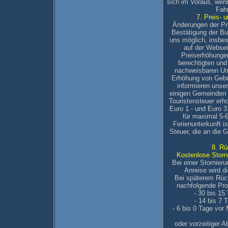
sich im Voraus, wen
Fah
7. Preis- 
Änderungen der Pre
Bestätigung der Bu
uns möglich, insbes
auf der Websei
Preiserhöhungen
berechtigten un
nachweisbaren Um
Erhöhung von Gebü
informieren unse
einigen Gemeinden 
Touristensteuer erh
Euro 1.- und Euro 3
für maximal 5-
Ferienunterkunft i
Steuer, die an die
8. Rü
Kostenlose Storn
Bei einer Stornieru
Anreise wird d
Bei späterem Rück
nachfolgende Proz
- 30 bis 15
- 14 bis 7 
- 6 bis 0 Tage vor 
oder vorzeitiger 