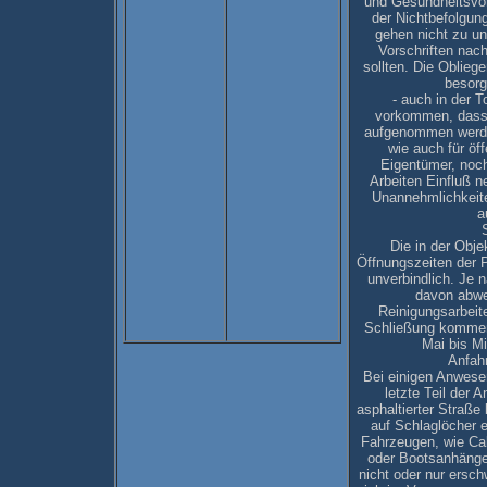
und Gesundheitsvors
der Nichtbefolgun
gehen nicht zu u
Vorschriften nac
sollten. Die Oblieg
besorg
- auch in der 
vorkommen, dass ev
aufgenommen werden.
wie auch für öf
Eigentümer, noch
Arbeiten Einfluß 
Unannehmlichkeite
a
Die in der Obj
Öffnungszeiten der P
unverbindlich. Je 
davon abwei
Reinigungsarbeit
Schließung kommen.
Mai bis Mi
Anfahr
Bei einigen Anwese
letzte Teil der A
asphaltierter Straße
auf Schlaglöcher e
Fahrzeugen, wie Cab
oder Bootsanhänger
nicht oder nur ersch