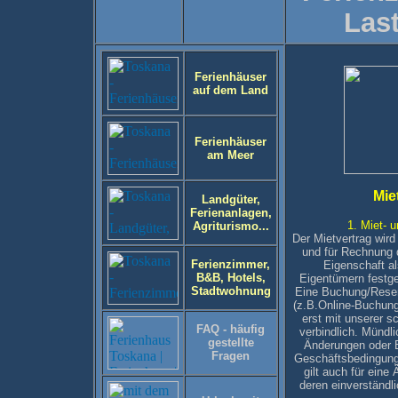
Last
Ferienhäuser
auf dem Land
Ferienhäuser
am Meer
Mie
Landgüter,
Ferienanlagen,
1. Miet-
Agriturismo...
Der Mietvertrag wird
und für Rechnung d
Ferienzimmer,
Eigenschaft al
B&B, Hotels,
Eigentümern festg
Stadtwohnung
Eine Buchung/Reserv
(z.B.Online-Buchung
erst mit unserer s
FAQ - häufig
verbindlich. Mündli
gestellte
Änderungen oder 
Fragen
Geschäftsbedingunge
gilt auch für ein
deren einverständl