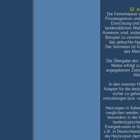
12. z
Die Ferienhäuser 
Privateigentum und 
Einrichtung und
landesüblichen Maß
Anwesen sind, insbe
Beispiel zu verste
das gebuchte Ap
Der Vermieter ist 
des Miet
Die Übergabe des F
Mieter erfolgt 
angegebenen Zeite
Abs
In den meisten 
Adapter für die deu
sicher zu gehen
mitzubringen bzw. v
Heizungen in Itali
verglichen werden
besonders in der 
landestypische
Energiekosten in Ita
z.B. in Deutschland
die Heizkosten de