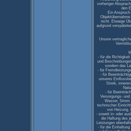
vorheriger Absprach
den E
Ein Anspruch
Objektübernahme b
nicht. Etwaige Ü
aufgrund verspätete
Unsere vertraglich
Vermittl
W
- für die Richtigkei
und Beschreibungen,
sondern das Lan
- für Fremdleistunge
- für Beeinträcht
unseres Einflussbe
Streik, innere
Natu
- für Beeinträc
Versorgungs- und 
Wasser, Strom 
technischer Einrich
von Heizung, L
- soweit in- oder au
die Haftung des j
Leistungen ebenfall
- für die Einhaltung