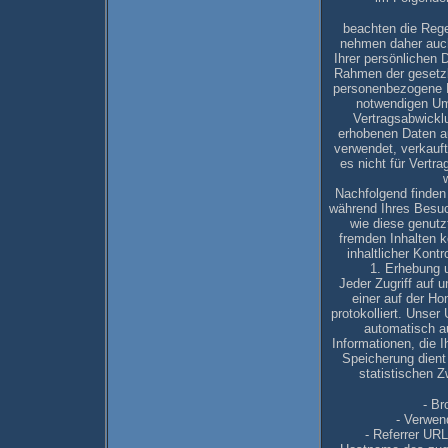
beachten die Reg
nehmen daher auch
Ihrer persönlichen 
Rahmen der gesetzl
personenbezogene D
notwendigen Umf
Vertragsabwicklu
erhobenen Daten a
verwendet, verkauft
es nicht für Vertra
Nachfolgend finden
während Ihres Besu
wie diese genutz
fremden Inhalten kö
inhaltlicher Kont
1. Erhebung 
Jeder Zugriff auf 
einer auf der Ho
protokolliert. Unse
automatisch a
Informationen, die I
Speicherung dien
statistischen Z
- Br
- Verwen
- Referrer URL