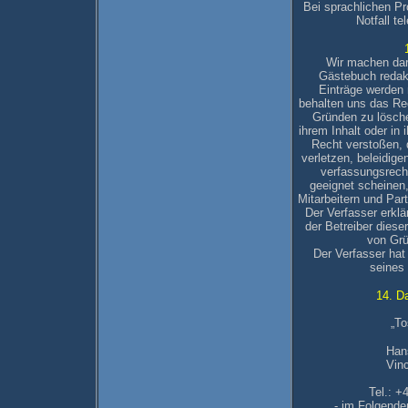
Bei sprachlichen Pr
Notfall te
Wir machen dar
Gästebuch redakt
Einträge werden n
behalten uns das Re
Gründen zu lösche
ihrem Inhalt oder in
Recht verstoßen, d
verletzen, beleidig
verfassungsrecht
geeignet scheine
Mitarbeitern und Pa
Der Verfasser erklä
der Betreiber dies
von Grü
Der Verfasser hat
seines
14. D
„To
Han
Vin
Tel.: +
- im Folgende