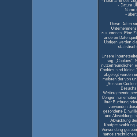
- Hostname des zug
- Datum Uh
- Name 
- übe
Diese Daten sin
Unternehmens 
zuzuordnen. Eine Z
anderen Datenquel
Übrigen werden die
statistisc
Unsere Internetseit
sog. „Cookies“. 
nutzerfreundlicher, 
Cookies sind kleine 
abgelegt werden un
meisten der von un
„Session-Cookies
Besuchs 
Weitergehende per
Übrigen nur erhobe
Ihrer Buchung oder 
verwenden diese
gesonderte Einwilli
und Abwicklung ihr
Abwicklung des
Kaufpreiszahlung w
Verwendung gesperrt
handelsrechtlichen 