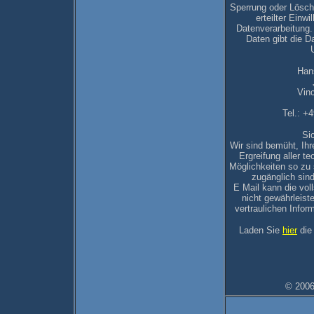
Sperrung oder Lösch
erteilter Einw
Datenverarbeitung.
Daten gibt die D
Han
Vin
Tel.: +
Si
Wir sind bemüht, Ih
Ergreifung aller t
Möglichkeiten so zu s
zugänglich sin
E Mail kann die vol
nicht gewährleist
vertraulichen Info
Laden Sie
hier
die
© 2006