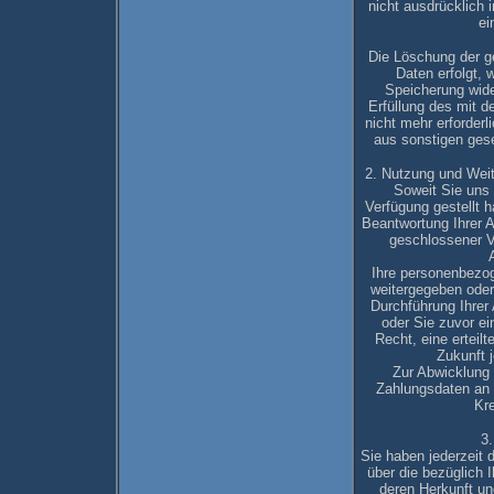
nicht ausdrücklich 
ei
Die Löschung der 
Daten erfolgt, 
Speicherung wide
Erfüllung des mit d
nicht mehr erforderl
aus sonstigen gese
2. Nutzung und Wei
Soweit Sie uns
Verfügung gestellt 
Beantwortung Ihrer A
geschlossener Ve
Ihre personenbezog
weitergegeben oder
Durchführung Ihrer
oder Sie zuvor ei
Recht, eine erteilt
Zukunft j
Zur Abwicklung 
Zahlungsdaten an 
Kre
3.
Sie haben jederzeit 
über die bezüglich 
deren Herkunft un