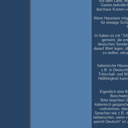
Auf dem Land, wo
Garten befindlic
durchaus Kosten vo
Wenn Haustiere mitge
für etwaige Schä
In Italien ist mit "
gemeint, die en
deutschen Sender
darauf Wert legen, 
zu wollen, erku
Italienische Häuse
z.B. in Deutschl
Trittschall- und 
Hellhörigkeit kan
Eigentlich eine B
Beschwerd
Bitte beachten Si
italienisch gesproc
vorkommen, dass
Sprachen wie z.B. d
beherrschen, wenn vi
spricht Deutsch" ist 