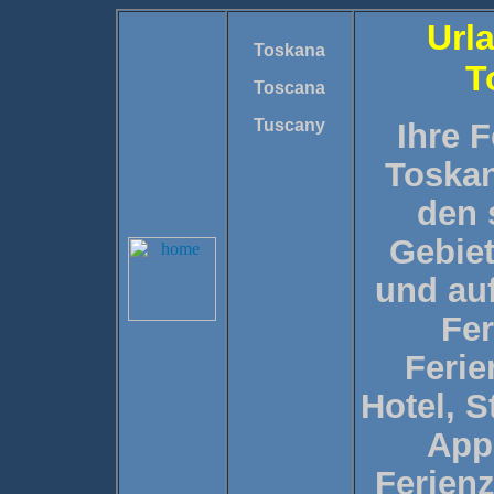
Url
Toskana
T
Toscana
Tuscany
Ihre F
Toskan
den 
Gebie
und au
Fer
Feri
Hotel, 
App
Ferien