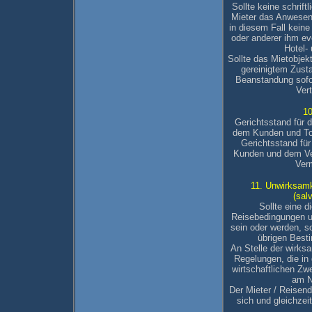
Sollte keine schrift
Mieter das Anwesen 
in diesem Fall keine
oder anderer ihm ev
Hotel-
Sollte das Mietobjekt
gereinigtem Zusta
Beanstandung sofo
Ver
10
Gerichtsstand für 
dem Kunden und Tos
Gerichtsstand fü
Kunden und dem Verm
Ver
11. Unwirksam
(sal
Sollte eine 
Reisebedingungen un
sein oder werden, s
übrigen Best
An Stelle der wirk
Regelungen, die in
wirtschaftlichen Z
am N
Der Mieter / Reisend
sich und gleichzei