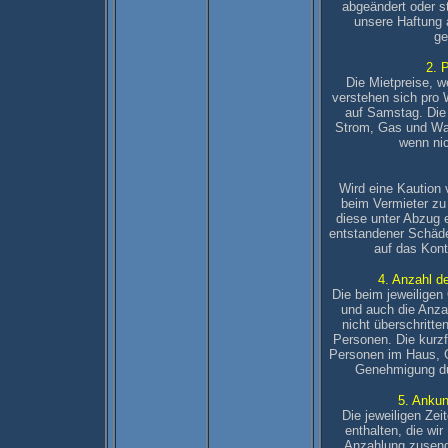
abgeändert oder s
unsere Haftung 
ge
2. 
Die Mietpreise, 
verstehen sich pro
auf Samstag. Die
Strom, Gas und Was
wenn ni
Wird eine Kaution v
beim Vermieter zu 
diese unter Abzug 
entstandener Schäden
auf das Kont
4. Anzahl d
Die beim jeweilige
und auch die Anzah
nicht überschritte
Personen. Die kurzf
Personen im Haus, G
Genehmigung dur
5. Ankun
Die jeweiligen Ze
enthalten, die wir
Anzahlung zusend