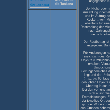
Motorrad in
angegebene
die Toskana
Bei Nicht- oder 
Anzahlung innerhal
und im Auftrag de
Rücktritt vom Mie
ebenfalls für ein
Restzahlung der Miet
nach Zahlungsb
Eine nicht erbr
Der Restbetrag ist 
angegeben. Bank
Für Änderungen na
hinsichtlich des R
Objekts (Umbuchung
erhoben. Voraus
Umbuchung 
Geltungsbereiches 
liegt und der Umb
(max. bis 60 Tage 
gebuchten Objekts u
Übertrag in das n
Bei den von uns an
sich ausschlie
Fremdleistungen. Er
der jeweilige Ort d
gilt, der Wohnort d
aus Gründen höherer 