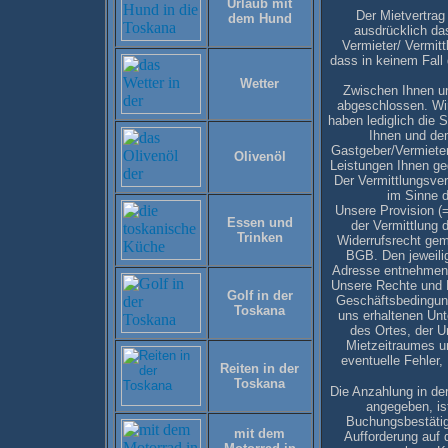
Urlaub mit
Der Mietvertrag i
dem Hund
ausdrücklich das
Vermieter/ Vermittl
dass in keinem Fal
Wetter
Zwischen Ihnen un
abgeschlossen. Wir
haben lediglich die 
Ihnen und dem
Gastgeber/Vermieter
Olivenöl
Leistungen Ihnen ge
Der Vermittlungsver
im Sinne d
Unsere Provision (=
Essen und
der Vermittlung 
Trinken
Widerrufsrecht gem
BGB. Den jeweili
Adresse entnehmen 
Unsere Rechte und P
Golf in der
Geschäftsbedingung
Toskana
uns erhaltenen Unt
des Ortes, der U
Mietzeitraumes un
eventuelle Fehler,
Reiten in der
Toskana
Die Anzahlung in der
angegeben, is
Buchungsbestätig
mit dem
Aufforderung auf 