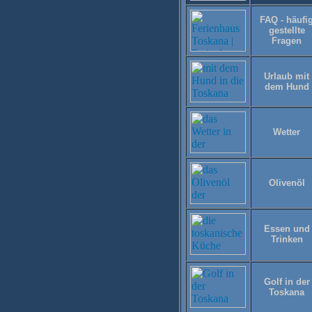
FAQ - häufi
gestellte
Fragen
Urlaub mit
dem Hund
Wetter
Olivenöl
Essen und
Trinken
Golf in der
Toskana