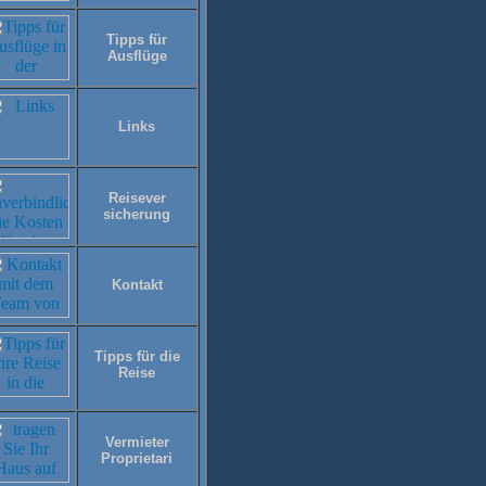
Tipps für
Ausflüge
Links
Reisever
sicherung
Kontakt
Tipps für die
Reise
Vermieter
Proprietari