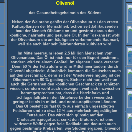
Olivenöl
g
das Gesundheitsgeheimnis des Südens
Neben der Weinrebe gehört der Olivenbaum zu den ersten
Kulturpflanzen der Menschheit. Schon seit Jahrtausenden
baut der Mensch Ölbäume an und gewinnt daraus das
köstliche, nahrhafte und gesunde Öl. In der Toskana ist wohl
der Olivenbaum die am häufigsten vorkommende Baumart,
weil sie auch hier seit Jahrhunderten kultiviert wird.
Im Mittelmeerraum leben 2,5 Million Menschen vom
Olivenanbau. Das Öl ist nicht nur für den Export bestimmt,
sondern wird zu einem Großteil im eigenen Lande verzehrt.
Denn 60 % der Fettzufuhr wird in Mittelmeerländern durch
Olivenöl abgedeckt. Allmählich kommen die Deutschen auch
auf den Geschmack, denn seit der Wiedervereinigung ist der
Ölkonsum um 90 % gestiegen. Sicher nicht nur, weil nun
auch die Germanen den köstlichen Geschmack zu schätzen
wissen, sondern wohl auch deswegen, weil sich inzwischen
herumgesprochen hat, dass die Herzinfarkt- und
Schlaganfallrate in den Mittelmeerländern wesentlich
geringer ist als in mittel- und nordeuropäischen Ländern.
Das Öl besteht zu fast 80 % aus einfach ungesättigten
Fettsäuren und zu etwa 12 % aus mehrfach ungesättigten
Fettsäuren. Das wirkt sich günstig auf den
Cholesterinspiegel aus, senkt den Blutdruck, ist eine
wirksame Waffe gegen freie Radikale und dadurch auch
gegen bestimmte Krebsarten, wie Studien ergaben. Olivenöl