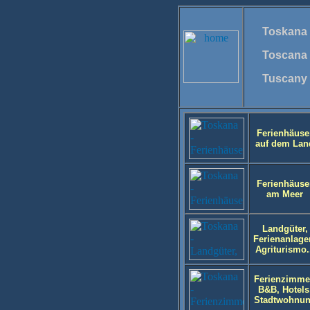
Toskana
Toscana
Tuscany
Ferienhäuse
auf dem Lan
Ferienhäuse
am Meer
Landgüter,
Ferienanlage
Agriturismo.
Ferienzimme
B&B, Hotels
Stadtwohnu