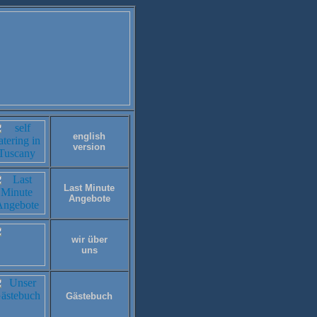
english
version
Last Minute
Angebote
wir über
uns
Gästebuch