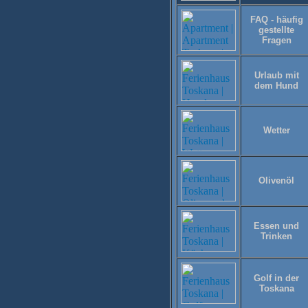
FAQ - häufig
gestellte
Fragen
Urlaub mit
dem Hund
Wetter
Olivenöl
Essen und
Trinken
Golf in der
Toskana