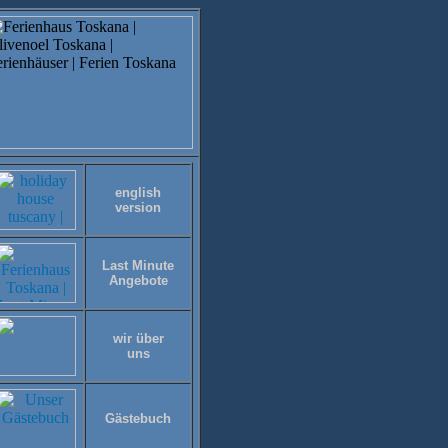
english
version
Last Minute
Angebote
wir über
uns
Gästebuch