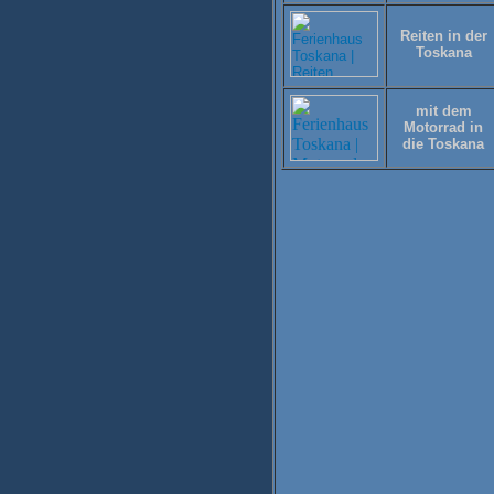
Reiten in der
Toskana
mit dem
Motorrad in
die Toskana