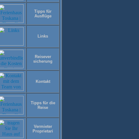
Tipps für
Ausflüge
Links
Reisever
sicherung
Kontakt
Tipps für die
Reise
Vermieter
Proprietari