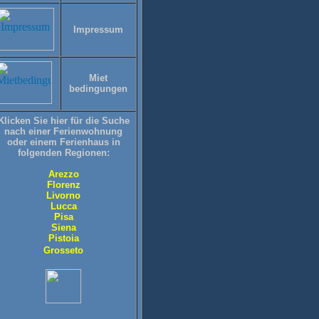
Impressum
Miet
bedingungen
Klicken Sie hier für die Suche
nach einer Ferienwohnung
oder einem Ferienhaus in
folgenden Regionen:
Arezzo
Florenz
Livorno
Lucca
Pisa
Siena
Pistoia
Grosseto