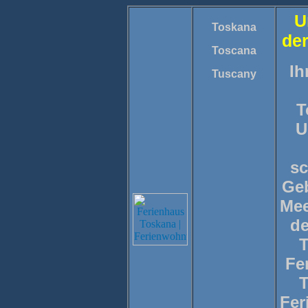
U
Toskana
de
Toscana
Ih
Tuscany
T
U
s
Ge
Mee
d
Fe
Fer