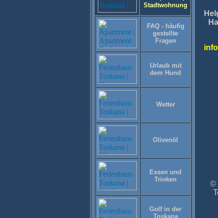
Stadtwohnung
Hel
Ha
FAQ - häufig
gestellte
Fragen
info
Urlaub mit
dem Hund
Wetter
Olivenöl
Essen und
Trinken
© 
T
Golf in der
Toskana