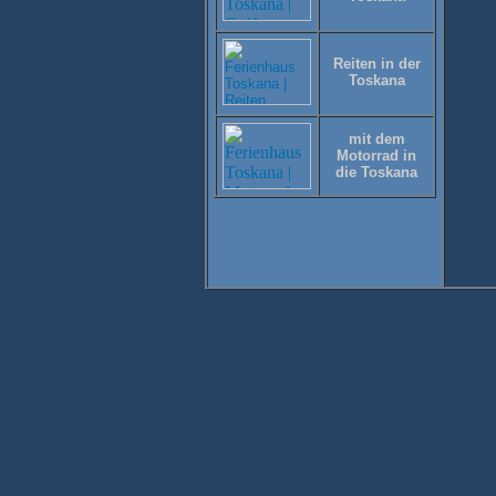
Reiten in der
Toskana
mit dem
Motorrad in
die Toskana