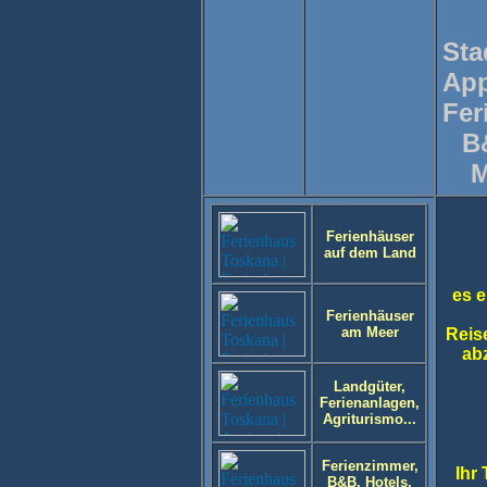
Sta
App
Fer
B
M
Ferienhäuser
auf dem Land
es e
Ferienhäuser
am Meer
Reis
ab
Landgüter,
Ferienanlagen,
Agriturismo...
Ferienzimmer,
Ihr
B&B, Hotels,