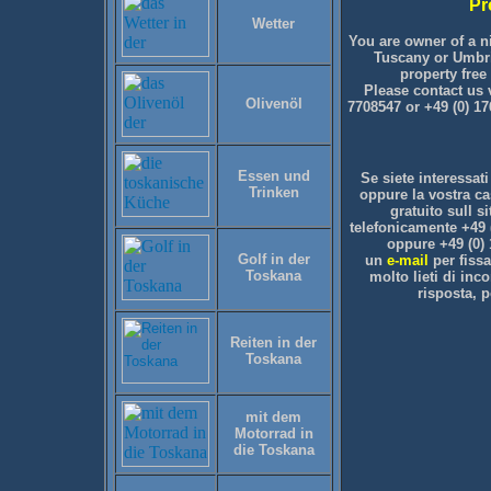
Pr
Wetter
You are owner of a n
Tuscany or Umbri
property free
Please contact us 
Olivenöl
7708547
or +49 (0) 1
Essen und
Se siete interessati
Trinken
oppure la vostra c
gratuito sull s
telefonicamente
+49 
oppure +49 (0)
Golf in der
un
e-mail
per fiss
Toskana
molto lieti di inco
risposta, p
Reiten in der
Toskana
mit dem
Motorrad in
die Toskana