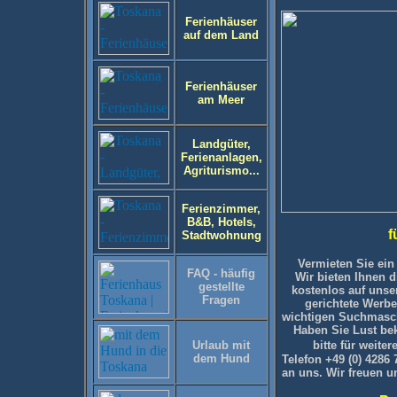
Ferienhäuser
auf dem Land
Ferienhäuser
am Meer
Landgüter,
Ferienanlagen,
Agriturismo...
Ferienzimmer,
B&B, Hotels,
f
Stadtwohnung
Vermieten Sie ein
FAQ - häufig
Wir bieten Ihnen d
gestellte
kostenlos auf unse
Fragen
gerichtete Werb
wichtigen Suchmaschi
Haben Sie Lust b
Urlaub mit
bitte für weiter
dem Hund
Telefon
+49 (0)
4286 
an uns. Wir freuen u