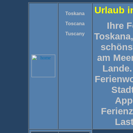
Urlaub i
Toskana
Ihre F
Toscana
Tuscany
Toskana,
schöns
am Meer
Lande.
Ferienwo
Stad
App
Ferien
Last