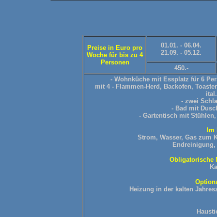
01.01. - 06.04.
Preise in Euro pro
21.09. - 05.12.
Woche für bis zu 4
Personen
450.-
- Wohnküche mit Essplatz für 6 Per
mit 4 - Flammen-Herd, Backofen, Toaster
ita
- zwei Schl
- Bad mit Dus
- Gartentisch mit Stühlen
Im 
Strom, Wasser, Gas zum Ko
Endreinigung,
Obligatorische 
Ka
Option
Heizung in der kalten Jahres
Hausti