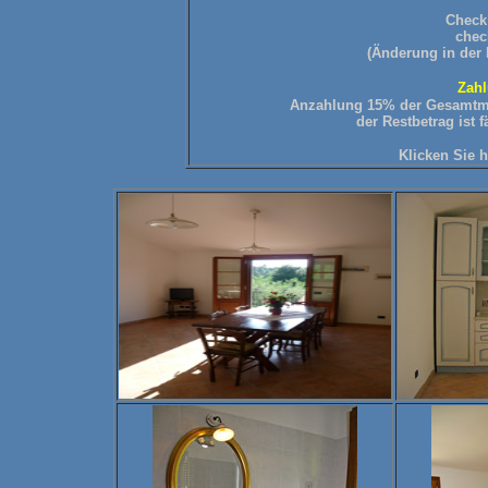
Check 
chec
(Änderung in der
Zah
Anzahlung 15% der Gesamtmi
der Restbetrag ist 
Klicken Sie 