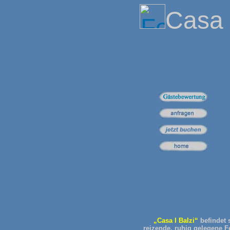
Casa 
„Casa I Balzi“
befindet 
reizende, ruhig gelegene F