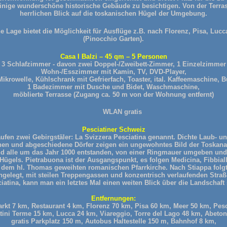
 einige wunderschöne historische Gebäude zu besichtigen. Von der Terra
herrlichen Blick auf die toskanischen Hügel der Umgebung.
e Lage bietet die Möglichkeit für Ausflüge z.B. nach Florenz, Pisa, Lucc
(Pinocchio Garten).
Casa I Balzi – 45 qm – 5 Personen
3 Schlafzimmer - davon zwei Doppel-/Zweibett-Zimmer, 1 Einzelzimmer
Wohn-/Esszimmer mit Kamin, TV, DVD-Player,
krowelle, Kühlschrank mit Gefrierfach, Toaster, ital. Kaffeemaschine, B
1 Badezimmer mit Dusche und Bidet, Waschmaschine,
möblierte Terrasse (Zugang ca. 50 m von der Wohnung entfernt)
WLAN gratis
Pesciatiner Schweiz
aufen zwei Gebirgstäler: La Svizzera Pesciatina genannt. Dichte Laub- u
en und abgeschiedene Dörfer zeigen ein ungewohntes Bild der Toskana.
sind alle um das Jahr 1000 entstanden, von einer Ringmauer umgeben und 
 Hügels. Pietrabuona ist der Ausgangspunkt, es folgen Medicina, Fibbia
 dem hl. Thomas geweihten romanischen Pfarrkirche. Nach Stiappa folgt
ngelegt, mit steilen Treppengassen und konzentrisch verlaufenden Straß
iatina, kann man ein letztes Mal einen weiten Blick über die Landschaft
Entfernungen:
kt 7 km, Restaurant 4 km, Florenz 70 km, Pisa 60 km, Meer 50 km, Pes
ini Terme 15 km, Lucca 24 km, Viareggio, Torre del Lago 48 km, Abeto
gratis Parkplatz 150 m, Autobus Haltestelle 150 m, Bahnhof 8 km,