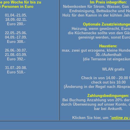
se pro Woche für bis zu
Im Preis inbegriffen:
5 Personen in Euro
Nebenkosten für Strom, Wasser, Gas
Endreinigung, Bettwäsche und Ha
01.04.-21.05.
Holz für den Kamin in der kühlen Jahr
18.09.-02.11.
Euro 280.-
Optionale Zusatzleistunge
Heizung, wenn gewünscht, Euro 4
22.05.-25.06.
die Küchenecke sollte von den Gäs
04.09.-17.09.
gereinigt werden, sonst Euro
Euro 308.-
Haustiere:
26.06.-30.07.
max. zwei gut erzogene, kleine Hunde
21.08.-03.09.
30.-/Aufenthalt
Euro 392.-
(die Terrasse ist eingezäun
31.07.-20.08.
WLAN gratis
Euro 518.-
Check in von 14.00 - 20.00 
check out bis 10.00
(Änderung in der Regel nach Abspra
Zahlungsbedingungen:
Bei Buchung Anzahlung von 20% der
durch Überweisung auf unser Konto, 
bar bei Ankunft.
Klicken
Sie hier, um
"
online zu