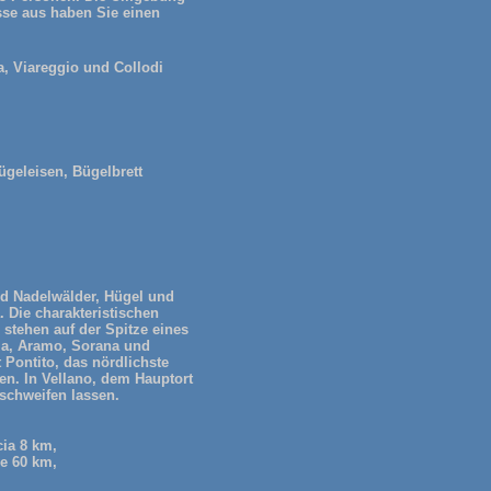
sse aus haben Sie einen
a, Viareggio und Collodi
ügeleisen, Bügelbrett
nd Nadelwälder, Hügel und
 Die charakteristischen
stehen auf der Spitze eines
lla, Aramo, Sorana und
 Pontito, das nördlichste
en. In Vellano, dem Hauptort
 schweifen lassen.
cia 8 km,
ne 60 km,