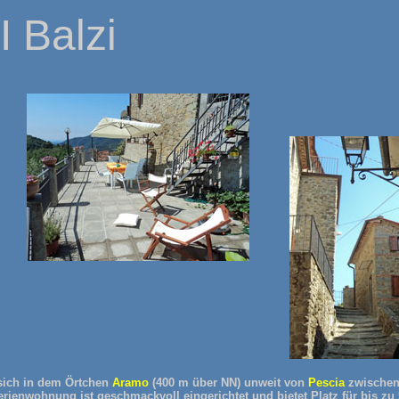
I Balzi
sich in dem Örtchen
Aramo
(400 m über NN) unweit von
Pescia
zwischen 
erienwohnung ist geschmackvoll eingerichtet und bietet Platz für bis 