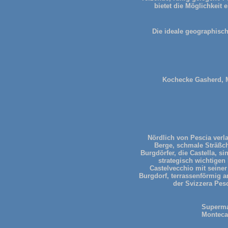
bietet die Möglichkeit
Die ideale geographisch
Kochecke Gasherd, Mi
Nördlich von Pescia verl
Berge, schmale Sträßch
Burgdörfer, die Castella, 
strategisch wichtigen
Castelvecchio mit seiner
Burgdorf, terrassenförmig a
der Svizzera Pesc
Supermar
Montecat