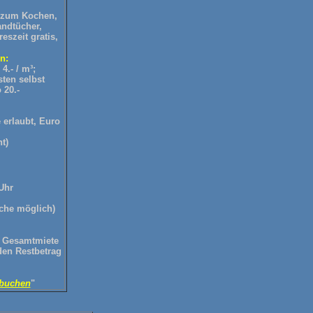
 zum Kochen,
ndtücher,
eszeit gratis,
n:
.- / m³;
ten selbst
 20.-
 erlaubt, Euro
t)
Uhr
che möglich)
 Gesamtmiete
den Restbetrag
 buchen
"