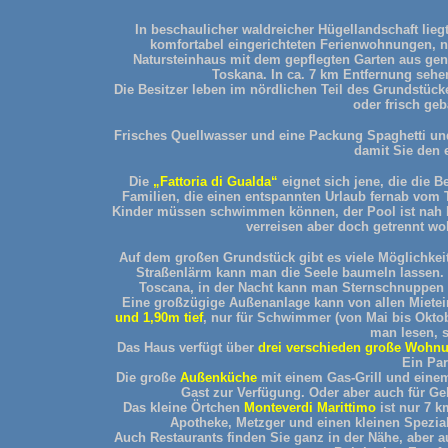
In beschaulicher waldreicher Hügellandschaft lieg
komfortabel eingerichteten Ferienwohnungen, 
Natursteinhaus mit dem gepflegten Garten aus ge
Toskana. In ca. 7 km Entfernung sehe
Die Besitzer leben im nördlichen Teil des Grundstüc
oder frisch ge
Frisches Quellwasser und eine Packung Spaghetti und
damit Sie den 
Die
„Fattoria di Gualda“
eignet sich jene, die die B
Familien, die einen entspannten Urlaub fernab vom 
Kinder müssen schwimmen können, der Pool ist nah be
verreisen aber doch getrennt woh
Auf dem großen Grundstück gibt es viele Möglichkei
Straßenlärm kann man die Seele baumeln lassen. 
Toscana, in der Nacht kann man Sternschnuppen 
Eine großzügige Außenanlage kann von allen Mietei
und 1,90m tief
, nur für Schwimmer (von Mai bis Oktob
man lesen, 
Das Haus verfügt über
drei verschieden große Wohn
Ein Par
Die große
Außenküche
mit einem Gas-Grill und einem 
Gast zur Verfügung. Oder aber auch für G
Das kleine Örtchen
Monteverdi Marittimo
ist nur 7 k
Apotheke, Metzger und einen kleinen Spezial
Auch Restaurants finden Sie ganz in der Nähe, aber 