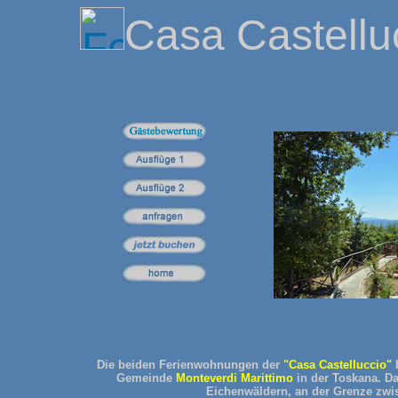
Casa Castellu
Die beiden Ferienwohnungen der
"Casa Castelluccio"
b
Gemeinde
Monteverdi Marittimo
in der Toskana. D
Eichenwäldern, an der Grenze zwis