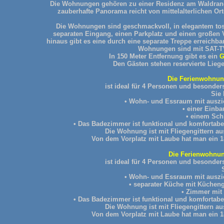
Die Wohnungen gehören zu einer Residenz am Waldrand 
zauberhafte Panorama reicht von mittelalterlichen Or
Die Wohnungen sind geschmackvoll, in elegantem tosk
separaten Eingang, einen Parkplatz und einen großen V
hinaus gibt es eine durch eine separate Treppe erreichba
Wohnungen sind mit SAT-TV
In 150 Meter Entfernung gibt es ein
G
Den Gästen stehen reservierte Lie
Die Ferienwohnung
ist ideal für 4 Personen und besonder
Sie 
• Wohn- und Essraum mit auszie
• einer Einb
• einem Sch
• Das Badezimmer ist funktional und komfortab
Die Wohnung ist mit Fliegengittern au
Von dem Vorplatz mit Laube hat man ein 18
Die Ferienwohnung
ist ideal für 4 Personen und besonder
• Wohn- und Essraum mit auszie
• separater Küche mit Küche
• Zimmer mit
• Das Badezimmer ist funktional und komfortab
Die Wohnung ist mit Fliegengittern au
Von dem Vorplatz mit Laube hat man ein 18