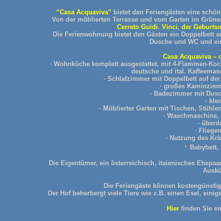
“Casa Acquaviva”
bietet den Feriengästen eine schön
Von der möblierten Terrasse und vom Garten im Grünen 
Cerreto Guidi
.
Vinci
,
der Geburtso
Die Ferienwohnung bietet den Gästen ein Doppelbett a
Dusche und WC und ei
Casa Acquaviva – c
· Wohnküche komplett ausgestattet, mit 4-Flammen-Kochf
deutsche und ital. Kaffeemas
· Schlafzimmer mit Doppelbett auf de
· großes Kaminzimm
· Badezimmer mit Dus
·
kle
· Möblierter Garten mit Tischen, Stühl
· Waschmaschine, 
· überd
· Fliege
· Nutzung des Krä
·
Babybett,
Die Eigentümer, ein österreichisch, itaienisches Ehepa
Auskü
Die Feriengäste können kostengünstig
Der Hof beherbergt viele Tiere wie z.B. einen Esel, eini
Hier
finden Sie e