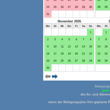
Belegungs
grün 
die An- und Abreise
wenn der Belegungsplan Ihre geplante Re