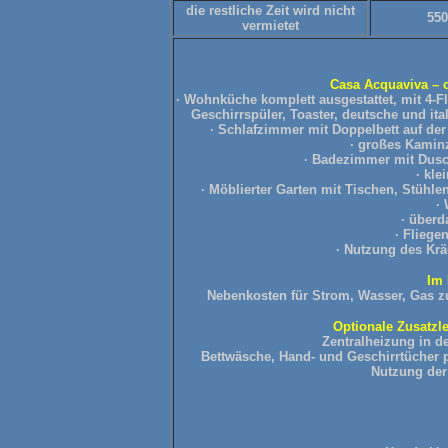
die restliche Zeit wird nicht
550
vermietet
Casa Acquaviva
– 
· Wohnküche komplett ausgestattet, mit 4-F
Geschirrspüler, Toaster, deutsche und ita
· Schlafzimmer mit Doppelbett auf de
· großes Kamin
· Badezimmer mit Dus
·
kle
· Möblierter Garten mit Tischen, Stühl
·
· überd
· Fliege
· Nutzung des Krä
Im 
Nebenkosten für Strom, Wasser, Gas 
Optionale Zusatzle
Zentralheizung in de
Bettwäsche, Hand- und Geschirrtücher p
Nutzung der