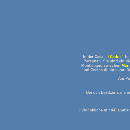
In der Casa
„Il Cedro “
bef
Personen. Sie sind ein i
Montalbano zwischen
Mont
und Cecina di Larciano. D
Am Poo
Bei den Besitzern, die e
· Wohnküche mit 4-Flammen-