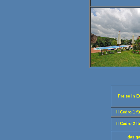
Preise in 
Il Cedro 1 f
Il Cedro 2 f
das g