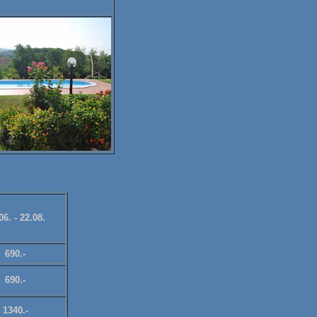
06. - 22.08.
690.-
690.-
1340.-