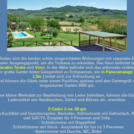
inden sich die beiden schön eingerichteten Wohnungen mit separaten Ei
dealer Ausgangspunkt, um die Toskana zu erkunden. Das Haus befindet s
ecatini Terme
und
Vinci
. In der Nähe befindet sich das pittoreske mittel
er große Garten bietet Gelegenheit zu Entspannen, ein
in Panoramalage b
1,5m )
bietet sich zur Erfrischung an.
l können die Gäste unter einem Pavillion speisen und den Gartengrill 
eingezäunter Garten 3000 qm
.
ine kleine Werkstatt zur Bearbeitung von Leder betreiben, können die G
Lederartikel wie Handtaschen, Gürtel und Börsen etc. erwerben.
Il Cedro 1–ca. 60 qm
Kochfeld und Geschirrspüler, Backofen, Kühlschrank mit Gefrierfach, 
und SAT-TV, Essplatz für 4 Personen und Sofa.
· Schlafzimmer mit Doppelbett
· Schlafzimmer mit Stock - Ausziehbett für bis zu 3 Personen
· Badezimmer mit Dusche, WC, Bidet