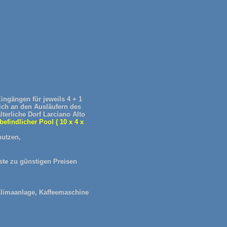
ngängen für jeweils 4 + 1
ich an den Ausläufern des
alterliche Dorf Larciano Alto
efindlicher Pool ( 10 x 4 x
nutzen,
äste zu günstigen Preisen
Klimaanlage, Kaffeemaschine