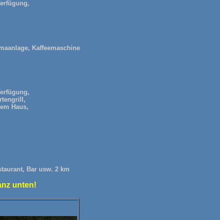
Verfügung,
imaanlage, Kaffeemaschine
Verfügung,
tengrill,
 dem Haus,
staurant, Bar usw. 2 km
anz unten!