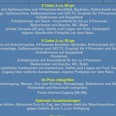
Il Cedro 1–ca. 60 qm
mit Spülmaschine und 4-Flammen-Kochfeld, Backofen, Kühlschrank mit
ge, Spülmaschine, Kaffeemaschine und SAT-TV, Essplatz für 4 Personen
· Schlafzimmer mit Doppelbett
· Schlafzimmer mit Stock - Ausziehbett für bis zu 3 Personen
· Badezimmer mit Dusche, WC, Bidet
private Terrasse (18 qm), Stühle und Liegen am Pool, Gartengrill,
eigener überdachter Parkplatz vor dem Haus.
Il Cedro 2
–ca. 50 qm
e mit Geschirrspüler, 4-Flammen-Kochfeld, Backofen, Kühlschrank mit G
imaanlage, Kaffeemaschine und SAT-TV, Essplatz für 4 Personen und So
· Schlafzimmer mit Doppelbett
· Kinderbett
· Schlafzimmer mit Ausziehbett für bis zu 2 Personen
· Badezimmer mit Dusche, WC, Bidet
, möblierter Gartenanteil mit Gartentisch, Stühle und Liegen am Pool, Gar
Zugang über seitliche Aussentreppe, eigener Parkplatz vor dem Haus.
Im Preis inbegriffen:
ndreinigung, Wasser, Gas zum Kochen, Klimaanlage, Bettwäsche und Ha
Kinderbett und Hochstuhl vorhanden,
Freier Internet-Zugang (WLAN),
Optionale Zusatzleistungen:
er kühlen Jahreszeit Euro 8.-/Tag,
den Gästen steht die Waschmaschine 
gegen Gebühr (Euro 5.-) zur Verfügung