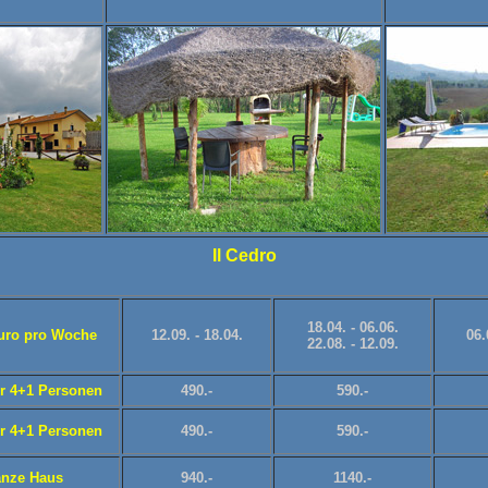
Il Cedro
18.04. - 06.06.
Euro pro Woche
12.09. - 18.04.
06.
22.08. - 12.09.
ür 4+1 Personen
490.-
590.-
ür 4+1 Personen
490.-
590.-
anze Haus
940.-
1140.-