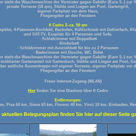
n steht die Waschmaschine der Vermieter gegen Gebühr (Euro 5.-) zur 
private Terrasse (18 qm), Stühle und Liegen am Pool, Gartengrill,
eigener Parkplatz vor dem Haus,
Fliegengitter an den Fenstern
Il Cedro 2
–ca. 50 qm
spüler, 4-Flammen-Kochfeld, Backofen, Kühlschrank mit Gefrierfach, Kl
und SAT-TV, Essplatz für 4 Personen und Sofa.
· Schlafzimmer mit Doppelbett
· Kinderbett
· Schlafzimmer mit Ausziehbett für bis zu 2 Personen
· Badezimmer mit Dusche, WC, Bidet
n steht die Waschmaschine der Vermieter gegen Gebühr (Euro 5.-) zur 
, möblierter Gartenanteil mit Gartentisch, Stühle und Liegen am Pool, Gar
er seitliche Aussentreppe mit eigener Terrasse, eigener Parkplatz vor
Fliegengitter an den Fenstern
Freier Internet-Zugang (WLAN)
Hier
finden Sie eine Diashow über Il Cedro
Entfernungen:
n, Pisa 60 km, Siena 65 km, Florenz 40 km, Vinci 10 km, Einkaufen, Re
 aktuellen Belegungsplan finden Sie hier auf dieser Seite g