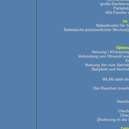
große Dachterra
Parkplat
Alle Fenster 
Im 
Nebenkosten für 
Bettwäsche (wöchentlicher Wechsel)
Option
Heizung / Klimaanla
Verkostung von Olivenöl und
E
Nutzung der zum Betrie
Babybett und Hochstu
WLAN steht den
Das Rauchen innerha
Hausti
Check 
Chec
(Änderung in der
Zahl