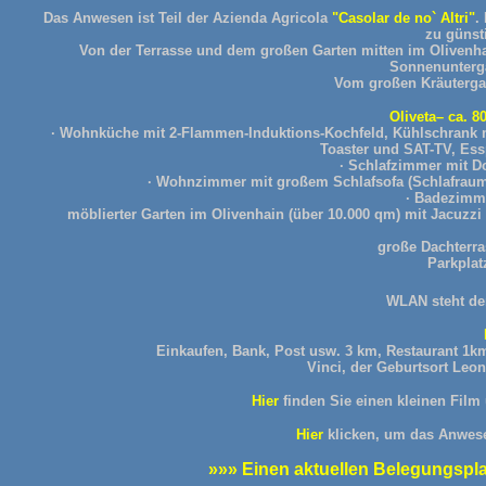
Das Anwesen ist Teil der Azienda Agricola
"Casolar de no` Altri"
.
zu günst
Von der Terrasse und dem großen Garten mitten im Olivenhai
Sonnenunterg
Vom großen Kräutergar
Oliveta– ca. 8
· Wohnküche mit 2-Flammen-Induktions-Kochfeld, Kühlschrank mi
Toaster und SAT-TV, Ess
· Schlafzimmer mit D
· Wohnzimmer mit großem Schlafsofa (Schlafraum
· Badezimme
möblierter Garten im Olivenhain (über 10.000 qm) mit Jacuzzi
große Dachterra
Parkplat
WLAN steht den
Einkaufen, Bank, Post usw. 3 km, Restaurant 1k
Vinci, der Geburtsort Leon
Hier
finden Sie einen kleinen Fil
Hier
klicken, um das Anwese
»»» Einen aktuellen Belegungsplan