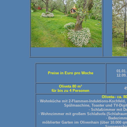
01.01.
Preise in Euro pro Woche
12.09.
Oliveta 80 m²
4
für bis zu 4 Personen
Oliveta– ca. 8
· Wohnküche mit 2-Flammen-Induktions-Kochfeld, K
Spülmaschine, Toaster und TV-Digit
· Schlafzimmer mit D
· Wohnzimmer mit großem Schlafsofa (Schlafraum
· Badezimme
möblierter Garten im Olivenhain (über 10.000 qm
Sonnenschir