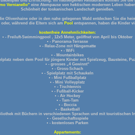
Badespaß und Erfrischung. Im hauseigenen Restaurant können Sie die h
smo Vernianello“
eine Atempause von hektischen modernen Leben haben 
Schönheit der toskanischen Landschaft genießen.
ie Olivenhaine oder in den nahe gelegenen Wald entdecken Sie die heim
 oder, während die Eltern sich am
Pool
entspannen, haben die Kinder vi
kostenfreie Annehmlichkeiten:
• - Freiluft-Swimmingpool , 12x5 Meter, geöffnet von April bis Oktober
• - Panorama-Terrasse
• - Relax-Zone mit Hängematte
• - WiFi
• - Mountainbikes
ielplatz neben dem Pool für jüngere Kinder mit Spielzeug, Bausteine, Puz
• - grosses „4 Gewinnt“
• - Gross-Schach
• - Spielplatz mit Schaukeln
• - Mini Fußballplatz
• - Mini Volleyplatz
• - Tischtennis
• - Fußball-Kicker
• - Air Hockey
• - Tam-Tam
• - Boccia
• - Basketball
ibliothek mit Büchern in verschiedenen Sprachen und mit touristischen 
• - Gesellschaftsspiele
• - kostenloses Parken
Appartements: