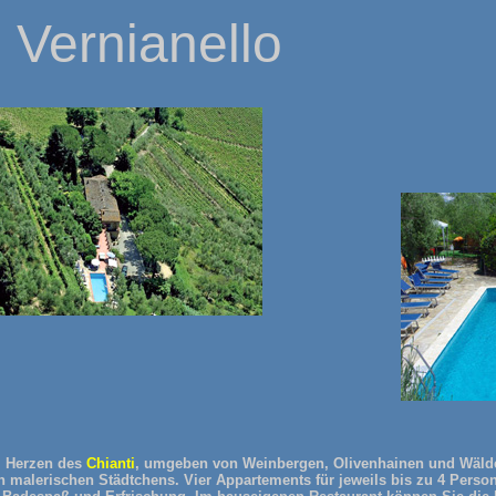
 Vernianello
m Herzen des
Chianti
, umgeben von Weinbergen, Olivenhainen und Wäldern
en malerischen Städtchens. Vier Appartements für jeweils bis zu 4 Perso