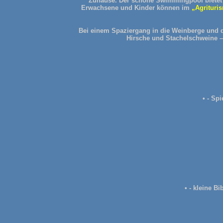
Zuhause. Der schöne Swimmingpool bietet 
Erwachsene und Kinder können im
„Agrituri
Bei einem Spaziergang in die Weinberge und d
Hirsche und Stachelschweine –
• - Sp
• - kleine B