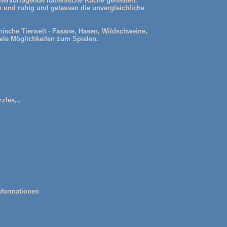
ervorragende italienische Küche genießen.
und ruhig und gelassen die unvergleichliche
ische Tierwelt - Fasane, Hasen, Wildschweine,
ele Möglichkeiten zum Spielen.
zles,..
Informationen