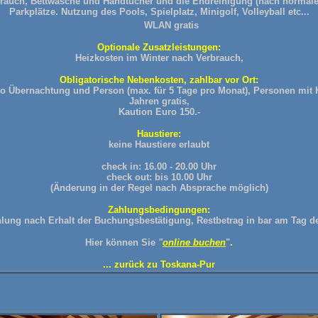
rauch, Bettwäsche und Handtücher und die Endreinigung (nach normale
Parkplätze.
Nutzung des Pools, Spielplatz, Minigolf, Volleyball etc...
WLAN gratis
Optionale Zusatzleistungen:
Heizkosten im Winter nach Verbrauch,
Obligatorische Nebenkosten, zahlbar vor Ort:
pro Übernachtung und Person (max. für 5 Tage pro Monat), Personen mit 
Jahren gratis,
Kaution Euro 150.-
Haustiere:
keine Haustiere erlaubt
check in: 16.00 - 20.00 Uhr
check out: bis 10.00 Uhr
(Änderung in der Regel nach Absprache möglich)
Zahlungsbedingungen:
ung nach Erhalt der Buchungsbestätigung, Restbetrag in bar am Tag de
Hier können Sie
"
online buchen
"
.
... zurück zu Toskana-Pur