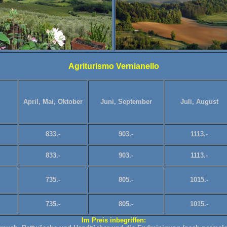
Agriturismo Vernianello
April, Mai, Oktober
Juni, September
Juli, August
833.-
903.-
1113.-
833.-
903.-
1113.-
735.-
805.-
1015.-
735.-
805.-
1015.-
Im Preis inbegriffen: