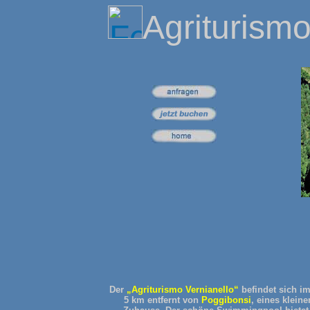
Agriturismo
Der
„Agriturismo Vernianello“
befindet sich i
5 km entfernt von
Poggibonsi
, eines klein