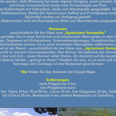
ltet worden. Jede Wohnung hat einen eigenen Eingang, einen privaten Au
und einen Sonnenschirm sowie zwei Sonnenliegen am Pool.
-Kühlschrank mit Gefrierfach, Spüle und Arbeitsplatte ausgestattet. Tel
 Kaffeemaschine, Mokka (für italienischen Kaffee) und Fruchtpresse si
Spülmittel werden zur Verfügung gestellt.
e Badezimmer sind mit Duschkabine, Bidet und Waschbecken ausgestatt
Restaurant:
ausschließlich für die Gäste vom
„Agriturismo Vernianello“
enießen Sie in einer herzlichen und entspannten Atmosphäre in dem ty
ppe, Teigwaren mit Kichererbsen, Sommertomatensuppe, florentinisches
amilienbetrieb werden Sie in einer herzlichen Atmosphäre willkommen 
et ist am Abend – ausschließlich für die Gäste vom
„Agriturismo Vernia
ussicht an warmen Sommerabenden. Hier können Sie während des Sonnenu
hier und dort – einen Himmel voller Sterne, die Aussicht auf die wund
n kleinen Dörfen ...gelingt es Ihnen? Glauben Sie uns, es ist noch viel s
Samstags und Sonntags ist das Restaurant geschlossen
Hier
finden Sie das Anwesen bei Google Maps
Entfernungen:
nach Poggibonsi 5 km,
von Poggibonsi nach:
0 km, Siena 19 km, Pisa 50 km, Lucca 70 km, San Gigignano 10 km, Volte
Val d´Orcia 50 km, Restaurant 4 km, weitere Restaurants in Castellina.