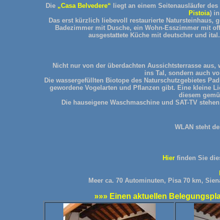
Die
„Casa Belvedere“
liegt an einem Seitenausläufer des
Pistoia
) i
Das erst kürzlich liebevoll restaurierte Natursteinhaus,
Badezimmer mit Dusche, ein Wohn-Esszimmer mit off
ausgestattete Küche mit deutscher und ita
Nicht nur von der überdachten Aussichtsterrasse aus
ins Tal, sondern auch v
Die wassergefüllten Biotope des Naturschutzgebietes Padu
gewordene Vogelarten und Pflanzen gibt. Eine kleine L
diesem gemüt
Die hauseigene Waschmaschine und SAT-TV stehen 
WLAN
steht d
Hier
finden Sie di
Meer ca. 70 Autominuten, Pisa 70 km, Sien
»»» Einen aktuellen Belegungsplan