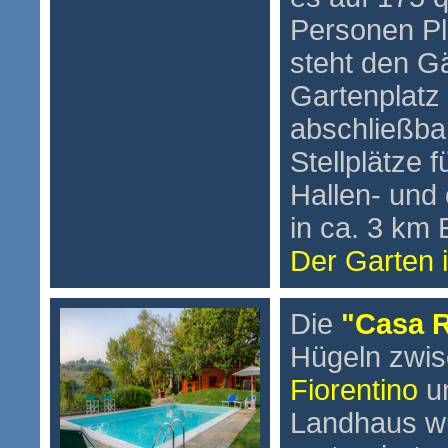
Personen Pl
steht den G
Gartenplatz
abschließba
Stellplätze 
Hallen- und 
in ca. 3 km 
Der Garten i
Die
"Casa 
Hügeln zwi
Fiorentino
u
Landhaus wu