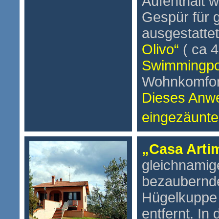
Aufenthalt w
Gespür für
ausgestatt
Olivo“
( ca 
Swimmingpo
Wohnkomfor
Dieses Anwe
eingezäunte
„Casa Arti
gleichnamig
bezaubernde
Hügelkuppe
entfernt. In 