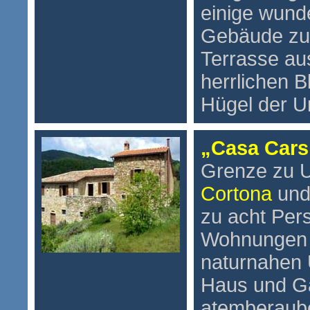
einige wund
Gebäude zu 
Terrasse au
herrlichen B
Hügel der 
„Casa Cars
Grenze zu 
Cortona
und
zu acht Per
Wohnungen e
naturnahen 
Haus und Ga
atemberaube