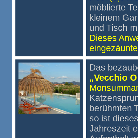
möblierte Te
kleinem Gar
und Tisch mi
Dieses Anwe
eingezäunte
Das bezaub
„Vecchio O
Monsumman
Katzensprun
berühmten T
so ist dies
Jahreszeit 