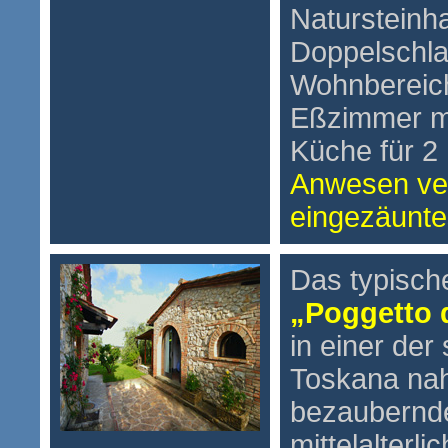
Natursteinha
Doppelschla
Wohnbereich
Eßzimmer mi
Küche für 
Anwesen ver
eingezäunte
Das typisch
„Poggetto 
in einer de
Toskana na
bezaubernd
mittelalterl