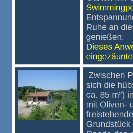
Swimmingp
Entspannung
Ruhe an di
genießen.
Dieses Anwe
eingezäunte
Zwischen Pi
sich die hü
ca. 85 m²) i
mit Oliven-
freistehend
Grundstück 