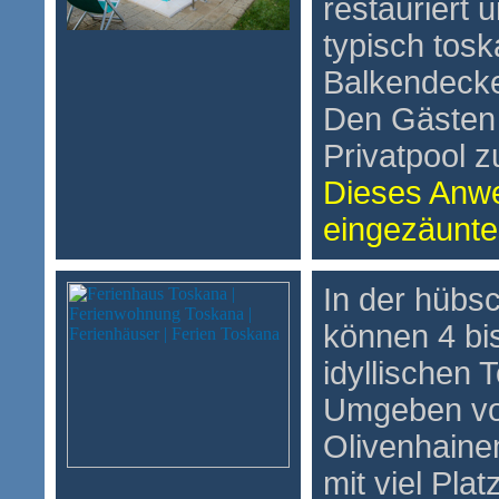
restauriert 
typisch tos
Balkendecke
Den Gästen 
Privatpool z
Dieses Anwe
eingezäunte
In der hübs
können 4 bi
idyllischen 
Umgeben v
Olivenhainen
mit viel Pla