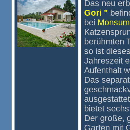
Das neu er
Gori "
befin
bei
Monsum
Katzensprun
berühmten T
so ist dies
Jahreszeit 
Aufenthalt w
Das separate
geschmackv
ausgestattet
bietet sech
Der große, 
Garten mit G