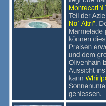
liegt oberh
Montecatini
Teil der Azi
No` Altri"
. D
Marmelade p
können dies
Preisen erw
und dem gro
Olivenhain b
Aussicht in
kann
Whirlp
Sonnenunte
geniessen.