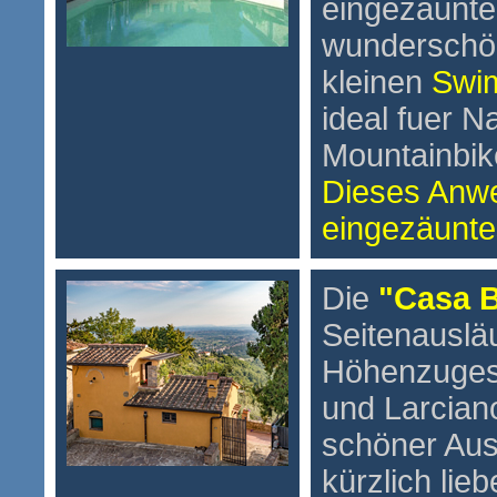
eingezäunte
wunderschö
kleinen
Swi
ideal fuer N
Mountainbik
Dieses Anwe
eingezäunte
Die
"Casa B
Seitenauslä
Höhenzuges
und Larcian
schöner Aus
kürzlich lieb