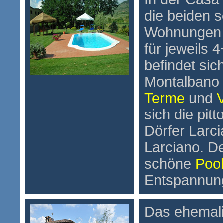
die beiden s
Wohnungen 
für jeweils
befindet sic
Montalbano
Terme
und
V
sich die pitt
Dörfer Larci
Larciano. D
schöne
Poo
Entspannun
Das ehemal