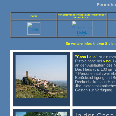
Ferienhä
Ferienzimmer, Hotel, B&B, Wohnungen
home
in der Stadt...
für weitere Infos klicken Sie bi
"Casa Leila"
ist ein ro
Pistoia nahe bei
Vinci
. L
an den Ausläufern des 
Das Haus (ca. 100 qm Wo
7 Personen auf zwei Eb
Berücksichtigung und Be
Deckenbalken aus Holz,
Jhd. bieten toskanisch
Gästen zur Verfügung.
In der Casa