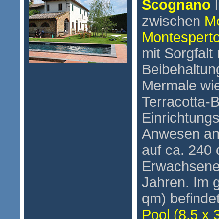
Scognano
l
zwischen
Mo
Montesperto
mit Sorgfalt 
Beibehaltun
Mermale wi
Terracotta-
Einrichtung
Anwesen ang
auf ca. 240 
Erwachsene 
Jahren.
Im 
qm) befinde
Pool (8,5 x 