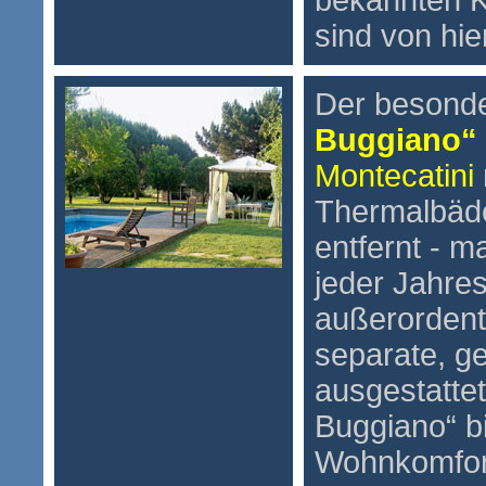
bekannten K
sind von hie
Der besonde
Buggiano“
Montecatini
Thermalbäde
entfernt - m
jeder Jahre
außerordent
separate, g
ausgestatte
Buggiano“ b
Wohnkomfort