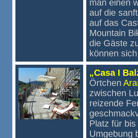
man einen 
auf die sanf
auf das Cast
Mountain Bi
die Gäste z
können sich
„Casa I Bal
Örtchen
Ar
zwischen Lu
reizende Fe
geschmackvol
Platz für bi
Umgebung bi