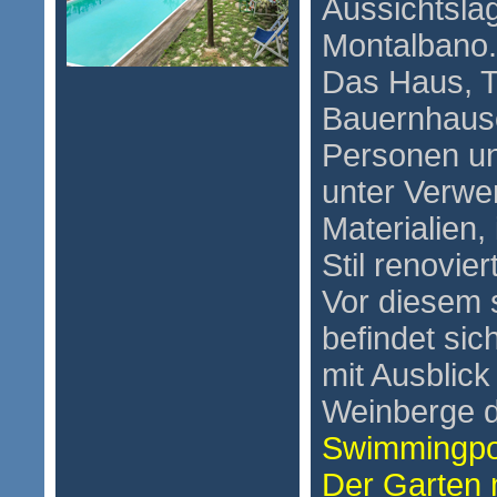
Aussichtsl
Montalbano.
Das Haus, T
Bauernhauses
Personen un
unter Verwe
Materialien,
Stil renoviert
Vor diesem 
befindet sic
mit Ausblick
Weinberge d
Swimmingpo
Der Garten 