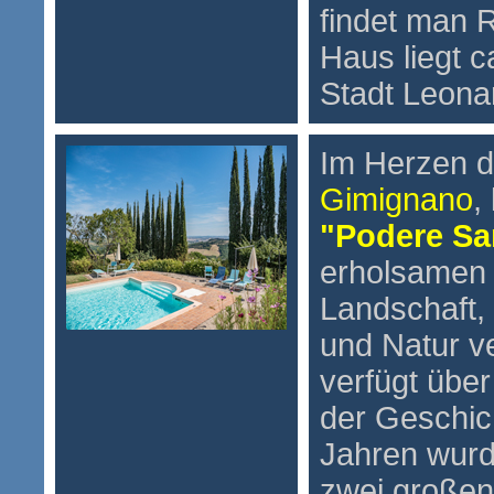
findet man 
Haus liegt
c
Stadt Leonar
Im Herzen d
Gimignano
,
"Podere Sa
erholsamen 
Landschaft
und Natur v
verfügt übe
der Geschich
Jahren wur
zwei großen