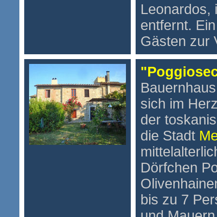
Leonardos, i
entfernt. Ei
Gästen zur 
"Poggiose
Bauernhaus 
sich im Her
der toskanis
die Stadt
Me
mittelalterl
Dörfchen P
Olivenhain
bis zu 7 Pe
und Mauern 