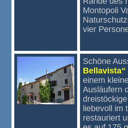
Rande des mi
Montopoli Va
Naturschutzg
vier Person
Schöne Auss
Bellavista“
einem klein
Ausläufern 
dreistöckig
liebevoll im
restauriert u
es auf 175 