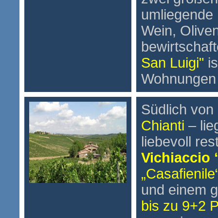
umliegende 
Wein, Oliven
bewirtschaf
San Luigi"
is
Wohnungen u
Südlich von
Chianti
– lie
liebevoll re
Vichiaccio 
„Casafienile
und einem 
bis zu 9+2 