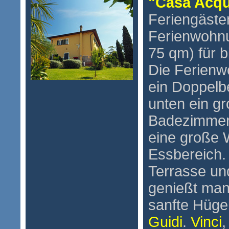
"Casa Acq
Feriengäste
Ferienwohnu
75 qm) für b
Die Ferienw
ein Doppelb
unten ein gr
Badezimmer
eine große 
Essbereich
Terrasse un
genießt man 
sanfte Hüge
Guidi
.
Vinci
,