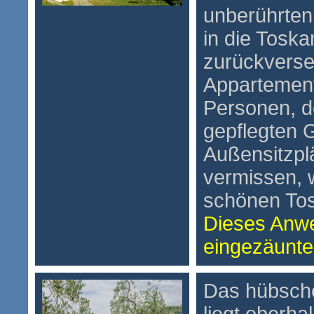
unberührten
in die Tosk
zurückverse
Appartements
Personen, 
gepflegten 
Außensitzpl
vermissen, 
schönen To
Dieses Anwe
eingezäunte
Das hübsc