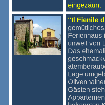
eingezäunt
"Il Fienile d
gemütliches,
Ferienhaus 
unweit von 
Das ehemal
geschmackvol
atemberaub
Lage umgebe
Olivenhaine
Gästen stehe
Appartement